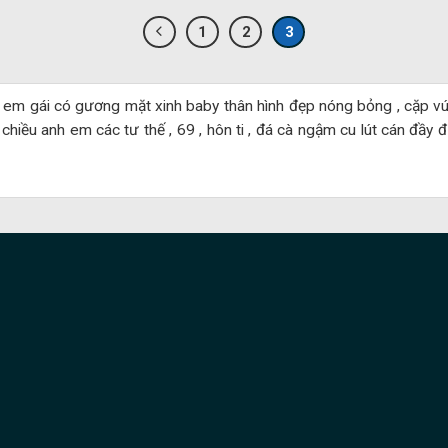
1
2
3
 em gái có gương mặt xinh baby thân hình đẹp nóng bỏng , cặp vú
chiều anh em các tư thế , 69 , hôn ti , đá cà ngậm cu lút cán đầy đủ