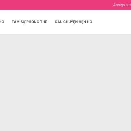
Assign a 
HÒ
TÂM SỰ PHÒNG THE
CÂU CHUYỆN HẸN HÒ