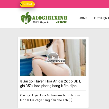
Skip
Gọi Cho Em
to
content
HOME
TIPS HẸN 
#Gái gọi Huyện Hòa An gái 2k có SĐT,
giá 350k bao phòng hàng kiểm định
Gái gọi Huyện Hòa An trên emdaoxinh.com
luôn là lựa chọn hàng đầu cho anh [...]