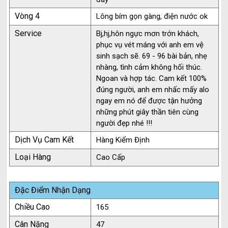
Vòng 4
Lông bím gọn gàng, điện nước ok
Service
Bj,hj,hôn ngực mơn trớn khách,
phục vụ vét máng với anh em vệ
sinh sạch sẽ. 69 - 96 bài bản, nhẹ
nhàng, tình cảm không hối thúc.
Ngoan và hợp tác. Cam kết 100%
đúng người, anh em nhấc mấy alo
ngay em nó để được tận hưởng
những phút giây thần tiên cùng
người đẹp nhé !!!
Dịch Vụ Cam Kết
Hàng Kiểm Định
Loại Hàng
Cao Cấp
Đặc Điểm Nhận Dạng
Chiều Cao
165
Cân Nặng
47