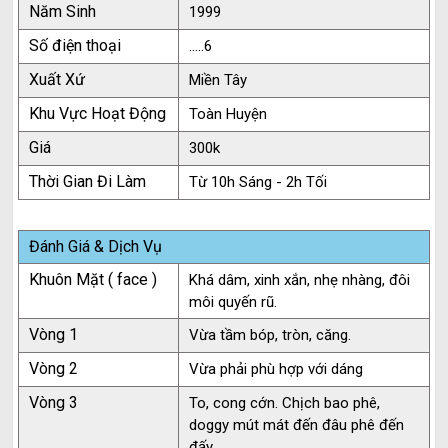
Năm Sinh
1999
Số điện thoại
.....6
Xuất Xứ
Miền Tây
Khu Vực Hoạt Động
Toàn Huyện
Giá
300k
Thời Gian Đi Làm
Từ 10h Sáng - 2h Tối
Đánh Giá & Dịch Vụ
Khuôn Mặt ( face )
Khá dâm, xinh xắn, nhẹ nhàng, đôi
môi quyến rũ.
Vòng 1
Vừa tầm bóp, tròn, căng.
Vòng 2
Vừa phải phù hợp với dáng
Vòng 3
To, cong cớn. Chịch bao phê,
doggy mút mát đến đâu phê đến
đấy