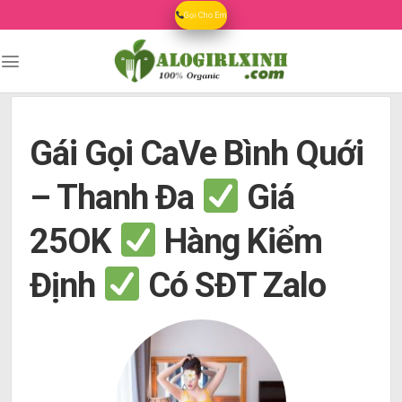
Skip
Gọi Cho Em
to
content
Gái Gọi CaVe Bình Quới
– Thanh Đa
Giá
25OK
Hàng Kiểm
Định
Có SĐT Zalo