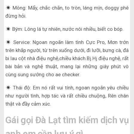
Mông: Mẩy, chắc chắn, to tròn, láng mịn, doggy phê
đừng hỏi.
Bým: Lông lá tự nhiên, nước nôi nhiều, biết co bóp.
Service: Ngoan ngoãn làm tình Cực Pro, Mơn trớn
trên khắp người, từ trên xuống dưới, đi lưỡi, bưng cà, đá
bi lau cột nhà điệu nghệ,chiều khách.Bj.Hj điệu nghệ, rất
bài bản và nghệ thuật, mang lại những giây phút vô
cùng sung sướng cho ae checker.
Thái độ: Em nó rất vui tính, ngoan ngoãn yêu chiều
như người tình, hợp tác và rất chiều chuộng, Rên chân
thật và đầy cảm xúc.
Gái gọi Đà Lạt tìm kiếm dịch vụ
anh em cần lưu ý gì