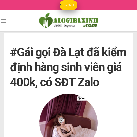
Skip
Gọi Cho Em
to
content
#Gái gọi Đà Lạt đã kiểm
định hàng sinh viên giá
400k, có SĐT Zalo