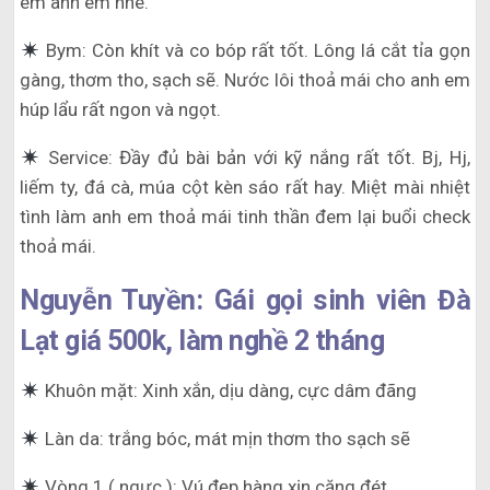
êm anh em nhé.
Bym: Còn khít và co bóp rất tốt. Lông lá cắt tỉa gọn
gàng, thơm tho, sạch sẽ. Nước lôi thoả mái cho anh em
húp lẩu rất ngon và ngọt.
Service: Đầy đủ bài bản với kỹ nắng rất tốt. Bj, Hj,
liếm ty, đá cà, múa cột kèn sáo rất hay. Miệt mài nhiệt
tình làm anh em thoả mái tinh thần đem lại buổi check
thoả mái.
Nguyễn Tuyền: Gái gọi sinh viên Đà
Lạt giá 500k, làm nghề 2 tháng
Khuôn mặt: Xinh xắn, dịu dàng, cực dâm đãng
Làn da: trắng bóc, mát mịn thơm tho sạch sẽ
Vòng 1 ( ngực ): Vú đẹp hàng xịn căng đét.