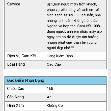
Service
Bj,hj,hôn ngực mơn trớn khách,
phục vụ vét máng với anh em vệ
sinh sạch sẽ. 69 - 96 bài bản, nhẹ
nhàng, tình cảm không hối thúc.
Ngoan và hợp tác. Cam kết 100%
đúng người, anh em nhấc mấy alo
ngay em nó để được tận hưởng
những phút giây thần tiên cùng
người đẹp nhé !!!
Dịch Vụ Cam Kết
Hàng Kiểm Định
Loại Hàng
Cao Cấp
Đặc Điểm Nhận Dạng
Chiều Cao
165
Cân Nặng
47
Hình Xăm
Không Có