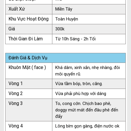
Xuất Xứ
Miền Tây
Khu Vực Hoạt Động
Toàn Huyện
Giá
300k
Thời Gian Đi Làm
Từ 10h Sáng - 2h Tối
Đánh Giá & Dịch Vụ
Khuôn Mặt ( face )
Khá dâm, xinh xắn, nhẹ nhàng, đôi
môi quyến rũ.
Vòng 1
Vừa tầm bóp, tròn, căng.
Vòng 2
Vừa phải phù hợp với dáng
Vòng 3
To, cong cớn. Chịch bao phê,
doggy mút mát đến đâu phê đến
đấy
Vòng 4
Lông bím gọn gàng, điện nước ok