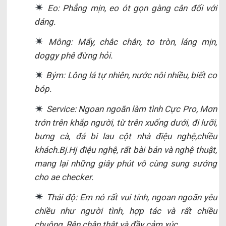
Eo: Phẳng mịn, eo ót gọn gàng cân đối với
dáng.
Mông: Mẩy, chắc chắn, to tròn, láng mịn,
doggy phê đừng hỏi.
Bým: Lông lá tự nhiên, nước nôi nhiều, biết co
bóp.
Service: Ngoan ngoãn làm tình Cực Pro, Mơn
trớn trên khắp người, từ trên xuống dưới, đi lưỡi,
bưng cà, đá bi lau cột nhà điệu nghệ,chiều
khách.Bj.Hj điệu nghệ, rất bài bản và nghệ thuật,
mang lại những giây phút vô cùng sung sướng
cho ae checker.
Thái độ: Em nó rất vui tính, ngoan ngoãn yêu
chiều như người tình, hợp tác và rất chiều
chuộng, Rên chân thật và đầy cảm xúc.