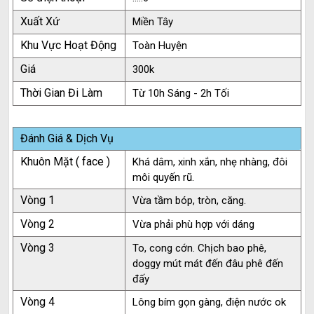
Xuất Xứ
Miền Tây
Khu Vực Hoạt Động
Toàn Huyện
Giá
300k
Thời Gian Đi Làm
Từ 10h Sáng - 2h Tối
Đánh Giá & Dịch Vụ
Khuôn Mặt ( face )
Khá dâm, xinh xắn, nhẹ nhàng, đôi
môi quyến rũ.
Vòng 1
Vừa tầm bóp, tròn, căng.
Vòng 2
Vừa phải phù hợp với dáng
Vòng 3
To, cong cớn. Chịch bao phê,
doggy mút mát đến đâu phê đến
đấy
Vòng 4
Lông bím gọn gàng, điện nước ok