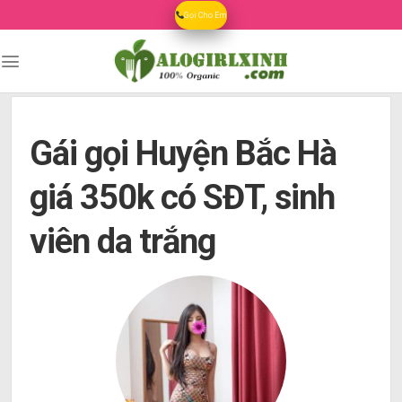
Skip
Gọi Cho Em
to
content
Gái gọi Huyện Bắc Hà
giá 350k có SĐT, sinh
viên da trắng