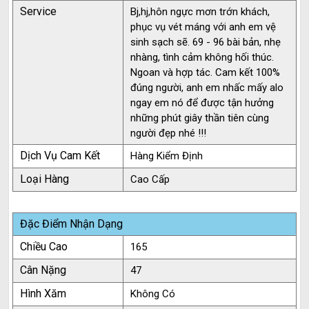
Service
Bj,hj,hôn ngực mơn trớn khách,
phục vụ vét máng với anh em vệ
sinh sạch sẽ. 69 - 96 bài bản, nhẹ
nhàng, tình cảm không hối thúc.
Ngoan và hợp tác. Cam kết 100%
đúng người, anh em nhấc mấy alo
ngay em nó để được tận hưởng
những phút giây thần tiên cùng
người đẹp nhé !!!
Dịch Vụ Cam Kết
Hàng Kiểm Định
Loại Hàng
Cao Cấp
Đặc Điểm Nhận Dạng
Chiều Cao
165
Cân Nặng
47
Hình Xăm
Không Có