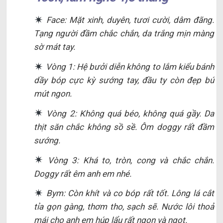
Face: Mặt xinh, duyên, tươi cười, dâm đãng.
Tạng người đầm chắc chắn, da trắng mịn màng
sờ mát tay.
Vòng 1: Hệ bưởi diễn không to lắm kiểu bánh
dầy bóp cực kỳ sướng tay, đầu ty còn đẹp bú
mút ngon.
Vòng 2: Không quá béo, không quá gầy. Da
thịt săn chắc không sồ sề. Ôm doggy rất đầm
sướng.
Vòng 3: Khá to, tròn, cong và chắc chắn.
Doggy rất êm anh em nhé.
Bym: Còn khít và co bóp rất tốt. Lông lá cắt
tỉa gọn gàng, thơm tho, sạch sẽ. Nước lôi thoả
mái cho anh em húp lẩu rất ngon và ngọt.