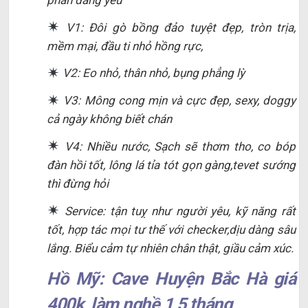
V1: Đôi gò bồng đảo tuyệt đẹp, tròn trịa,
mềm mại, đầu ti nhỏ hồng rực,
V2: Eo nhỏ, thân nhỏ, bụng phẳng lỳ
V3: Mông cong mịn và cực đẹp, sexy, doggy
cả ngày không biết chán
V4: Nhiều nước, Sạch sẽ thơm tho, co bóp
đàn hồi tốt, lông lá tỉa tót gọn gàng,tevet sướng
thì đừng hỏi
Service: tận tuỵ như người yêu, kỹ năng rất
tốt, hợp tác mọi tư thế với checker,dịu dàng sâu
lắng. Biểu cảm tự nhiên chân thật, giầu cảm xúc.
Hồ Mỹ: Cave Huyện Bắc Hà giá
400k, làm nghề 1,5 tháng