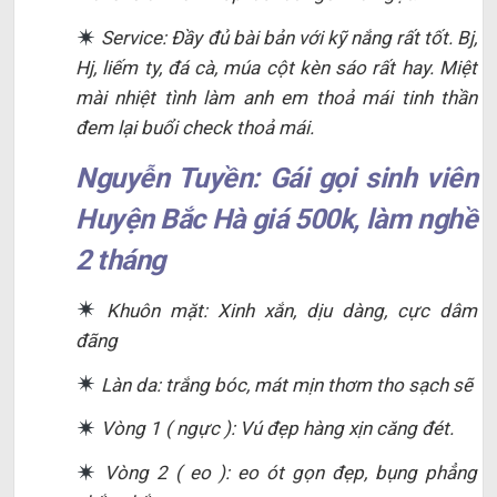
Service: Đầy đủ bài bản với kỹ nắng rất tốt. Bj,
Hj, liếm ty, đá cà, múa cột kèn sáo rất hay. Miệt
mài nhiệt tình làm anh em thoả mái tinh thần
đem lại buổi check thoả mái.
Nguyễn Tuyền: Gái gọi sinh viên
Huyện Bắc Hà giá 500k, làm nghề
2 tháng
Khuôn mặt: Xinh xắn, dịu dàng, cực dâm
đãng
Làn da: trắng bóc, mát mịn thơm tho sạch sẽ
Vòng 1 ( ngực ): Vú đẹp hàng xịn căng đét.
Vòng 2 ( eo ): eo ót gọn đẹp, bụng phẳng