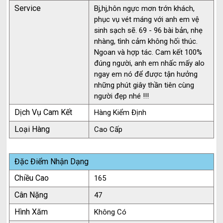
Service
Bj,hj,hôn ngực mơn trớn khách,
phục vụ vét máng với anh em vệ
sinh sạch sẽ. 69 - 96 bài bản, nhẹ
nhàng, tình cảm không hối thúc.
Ngoan và hợp tác. Cam kết 100%
đúng người, anh em nhấc mấy alo
ngay em nó để được tận hưởng
những phút giây thần tiên cùng
người đẹp nhé !!!
Dịch Vụ Cam Kết
Hàng Kiểm Định
Loại Hàng
Cao Cấp
Đặc Điểm Nhận Dạng
Chiều Cao
165
Cân Nặng
47
Hình Xăm
Không Có