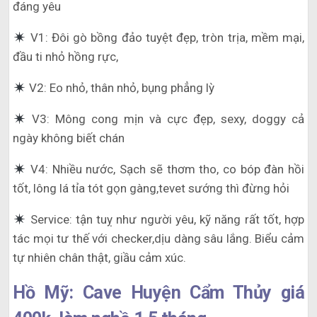
đáng yêu
V1: Đôi gò bồng đảo tuyệt đẹp, tròn trịa, mềm mại,
đầu ti nhỏ hồng rực,
V2: Eo nhỏ, thân nhỏ, bụng phẳng lỳ
V3: Mông cong mịn và cực đẹp, sexy, doggy cả
ngày không biết chán
V4: Nhiều nước, Sạch sẽ thơm tho, co bóp đàn hồi
tốt, lông lá tỉa tót gọn gàng,tevet sướng thì đừng hỏi
Service: tận tuỵ như người yêu, kỹ năng rất tốt, hợp
tác mọi tư thế với checker,dịu dàng sâu lắng. Biểu cảm
tự nhiên chân thật, giầu cảm xúc.
Hồ Mỹ: Cave Huyện Cẩm Thủy giá