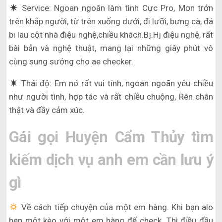
Service: Ngoan ngoãn làm tình Cực Pro, Mơn trớn
trên khắp người, từ trên xuống dưới, đi lưỡi, bưng cà, đá
bi lau cột nhà điệu nghệ,chiều khách.Bj.Hj điệu nghệ, rất
bài bản và nghệ thuật, mang lại những giây phút vô
cùng sung sướng cho ae checker.
Thái độ: Em nó rất vui tính, ngoan ngoãn yêu chiều
như người tình, hợp tác và rất chiều chuộng, Rên chân
thật và đầy cảm xúc.
Gái gọi Huyện Cẩm Thủy tìm
kiếm dịch vụ anh em cần lưu ý
gì
Về cách tiếp chuyện của một em hàng. Khi bạn alo
hẹn một kèo với một em hàng để check. Thì điều đầu