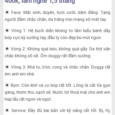
400k, làm nghề 1,5 tháng
Face: Mặt xinh, duyên, tươi cười, dâm đãng. Tạng
người đầm chắc chắn, da trắng mịn màng sờ mát tay.
Vòng 1: Hệ bưởi diễn không to lắm kiểu bánh dầy
bóp cực kỳ sướng tay, đầu ty còn đẹp bú mút ngon.
Vòng 2: Không quá béo, không quá gầy. Da thịt săn
chắc không sồ sề. Ôm doggy rất đầm sướng.
Vòng 3: Khá to, tròn, cong và chắc chắn. Doggy rất
êm anh em nhé.
Bym: Còn khít và co bóp rất tốt. Lông lá cắt tỉa gọn
gàng, thơm tho, sạch sẽ. Nước lôi thoả mái cho anh em
húp lẩu rất ngon và ngọt.
Service: Đầy đủ bài bản với kỹ nắng rất tốt. Bj, Hj,