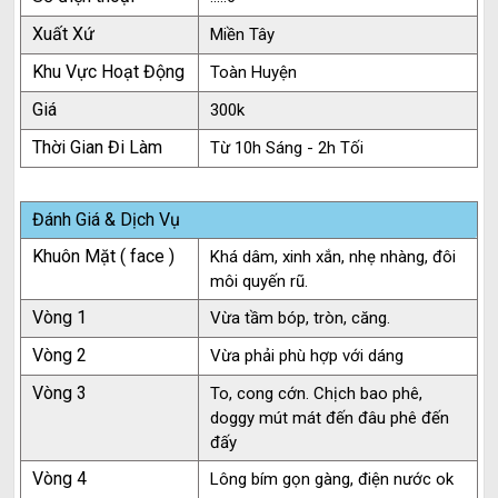
Xuất Xứ
Miền Tây
Khu Vực Hoạt Động
Toàn Huyện
Giá
300k
Thời Gian Đi Làm
Từ 10h Sáng - 2h Tối
Đánh Giá & Dịch Vụ
Khuôn Mặt ( face )
Khá dâm, xinh xắn, nhẹ nhàng, đôi
môi quyến rũ.
Vòng 1
Vừa tầm bóp, tròn, căng.
Vòng 2
Vừa phải phù hợp với dáng
Vòng 3
To, cong cớn. Chịch bao phê,
doggy mút mát đến đâu phê đến
đấy
Vòng 4
Lông bím gọn gàng, điện nước ok