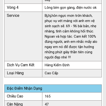
Vòng 4
Lông bím gọn gàng, điện nước ok
Service
Bj,hj,hôn ngực mơn trớn khách,
phục vụ vét máng với anh em vệ
sinh sạch sẽ. 69 - 96 bài bản, nhẹ
nhàng, tình cảm không hối thúc.
Ngoan và hợp tác. Cam kết 100%
đúng người, anh em nhấc mấy alo
ngay em nó để được tận hưởng
những phút giây thần tiên cùng
người đẹp nhé !!!
Dịch Vụ Cam Kết
Hàng Kiểm Định
Loại Hàng
Cao Cấp
Đặc Điểm Nhận Dạng
Chiều Cao
165
Cân Nặng
47