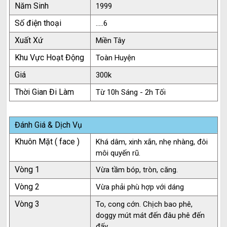
Năm Sinh
1999
Số điện thoại
.....6
Xuất Xứ
Miền Tây
Khu Vực Hoạt Động
Toàn Huyện
Giá
300k
Thời Gian Đi Làm
Từ 10h Sáng - 2h Tối
Đánh Giá & Dịch Vụ
Khuôn Mặt ( face )
Khá dâm, xinh xắn, nhẹ nhàng, đôi
môi quyến rũ.
Vòng 1
Vừa tầm bóp, tròn, căng.
Vòng 2
Vừa phải phù hợp với dáng
Vòng 3
To, cong cớn. Chịch bao phê,
doggy mút mát đến đâu phê đến
đấy