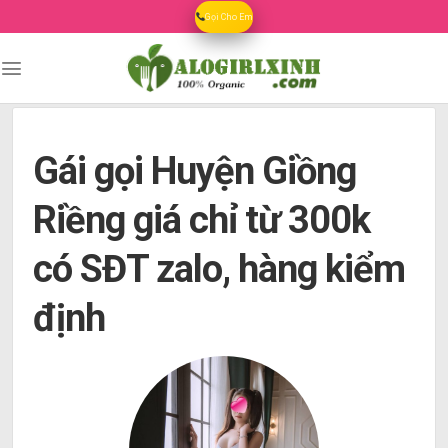
Skip
Gọi Cho Em
to
content
Gái gọi Huyện Giồng
Riềng giá chỉ từ 300k
có SĐT zalo, hàng kiểm
định