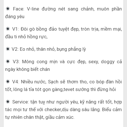
Face: V-line đường nét sang chảnh, muôn phần
đáng yêu
V1: Đôi gò bồng đảo tuyệt đẹp, tròn trịa, mềm mại,
đầu ti nhỏ hồng rực,
V2: Eo nhỏ, thân nhỏ, bụng phẳng lỳ
V3: Mông cong mịn và cực đẹp, sexy, doggy cả
ngày không biết chán
V4: Nhiều nước, Sạch sẽ thơm tho, co bóp đàn hồi
tốt, lông lá tỉa tót gọn gàng,tevet sướng thì đừng hỏi
Service: tận tuỵ như người yêu, kỹ năng rất tốt, hợp
tác mọi tư thế với checker,dịu dàng sâu lắng. Biểu cảm
tự nhiên chân thật, giầu cảm xúc.