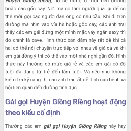
Huyện Giồng Riềng
, họ sẽ đứng ở một bên đường
hoặc các gốc cây. Nơi mà có lắm người qua lại để có
thể mời gọi các người đàn ông có nhu cầu. Khi đi trên
đường mà nhìn vào vỉa hè hoặc gốc cây, các anh trai
thấy các em gái đứng một mình mặc váy ngắn sexy thì
đó chính là cave. Hình thức bán dâm này rất dễ khi cả
hai có thể nói chuyện trực tiếp với nhau về giá cả và khi
em gái đồng ý thì có thể vào một nhà nghỉ gần đó. Hình
thức này thường có mức giá rẻ và các em gái có độ
tuổi đa dạng từ trẻ đến lắm tuổi. Và nếu như không
kiểm tra kỹ càng thì các anh trai rất dễ dính các bệnh xã
hội liên quan đến đường tình dục.
Gái gọi Huyện Giồng Riềng hoạt động
theo kiểu cố định
Thường các em
gái gọi Huyện Giồng Riềng
này hay