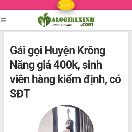
Skip
Gọi Cho Em
to
content
Gái gọi Huyện Krông
Năng giá 400k, sinh
viên hàng kiểm định, có
SĐT