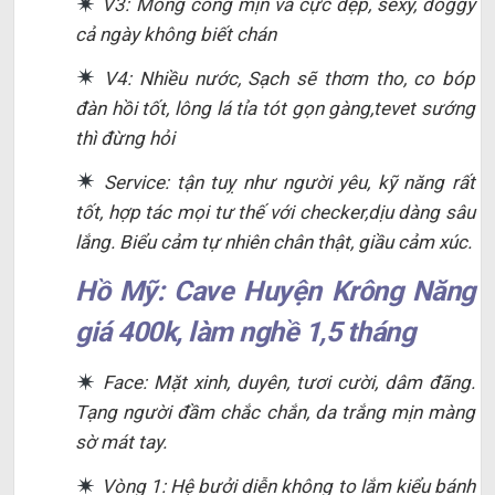
V3: Mông cong mịn và cực đẹp, sexy, doggy
cả ngày không biết chán
V4: Nhiều nước, Sạch sẽ thơm tho, co bóp
đàn hồi tốt, lông lá tỉa tót gọn gàng,tevet sướng
thì đừng hỏi
Service: tận tuỵ như người yêu, kỹ năng rất
tốt, hợp tác mọi tư thế với checker,dịu dàng sâu
lắng. Biểu cảm tự nhiên chân thật, giầu cảm xúc.
Hồ Mỹ: Cave Huyện Krông Năng
giá 400k, làm nghề 1,5 tháng
Face: Mặt xinh, duyên, tươi cười, dâm đãng.
Tạng người đầm chắc chắn, da trắng mịn màng
sờ mát tay.
Vòng 1: Hệ bưởi diễn không to lắm kiểu bánh