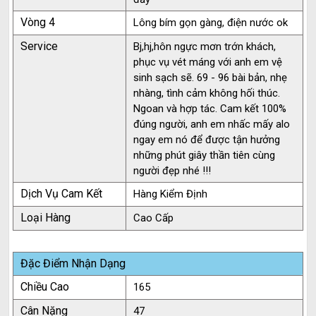
Vòng 4
Lông bím gọn gàng, điện nước ok
Service
Bj,hj,hôn ngực mơn trớn khách,
phục vụ vét máng với anh em vệ
sinh sạch sẽ. 69 - 96 bài bản, nhẹ
nhàng, tình cảm không hối thúc.
Ngoan và hợp tác. Cam kết 100%
đúng người, anh em nhấc mấy alo
ngay em nó để được tận hưởng
những phút giây thần tiên cùng
người đẹp nhé !!!
Dịch Vụ Cam Kết
Hàng Kiểm Định
Loại Hàng
Cao Cấp
Đặc Điểm Nhận Dạng
Chiều Cao
165
Cân Nặng
47