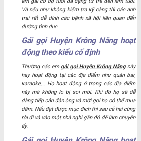
em gái có độ tuổi đa dạng từ trẻ đến lắm tuổi.
Và nếu như không kiểm tra kỹ càng thì các anh
trai rất dễ dính các bệnh xã hội liên quan đến
đường tình dục.
Gái gọi Huyện Krông Năng hoạt
động theo kiểu cố định
Thường các em
gái gọi Huyện Krông Năng
này
hay hoạt động tại các địa điểm như quán bar,
karaoke,… Họ hoạt động ở trong các địa điểm
này mà không lo bị soi mói. Khi đó họ sẽ dễ
dàng tiếp cận đàn ông và mời gọi họ có thể mua
dâm. Nếu đạt được mục đích thì sau cả hai cùng
rời đi và vào một nhà nghỉ gần đó để làm chuyện
ấy.
Gái gọi Huyện Krông Năng hoạt