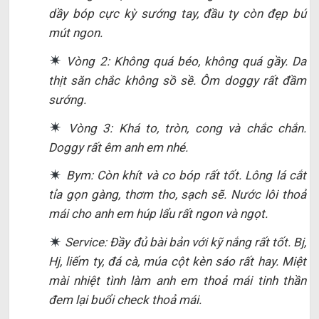
dầy bóp cực kỳ sướng tay, đầu ty còn đẹp bú
mút ngon.
Vòng 2: Không quá béo, không quá gầy. Da
thịt săn chắc không sồ sề. Ôm doggy rất đầm
sướng.
Vòng 3: Khá to, tròn, cong và chắc chắn.
Doggy rất êm anh em nhé.
Bym: Còn khít và co bóp rất tốt. Lông lá cắt
tỉa gọn gàng, thơm tho, sạch sẽ. Nước lôi thoả
mái cho anh em húp lẩu rất ngon và ngọt.
Service: Đầy đủ bài bản với kỹ nắng rất tốt. Bj,
Hj, liếm ty, đá cà, múa cột kèn sáo rất hay. Miệt
mài nhiệt tình làm anh em thoả mái tinh thần
đem lại buổi check thoả mái.