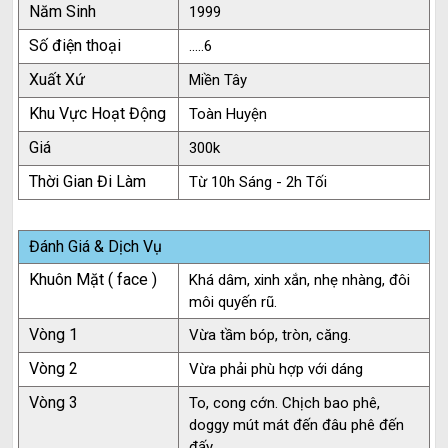
Năm Sinh
1999
Số điện thoại
.....6
Xuất Xứ
Miền Tây
Khu Vực Hoạt Động
Toàn Huyện
Giá
300k
Thời Gian Đi Làm
Từ 10h Sáng - 2h Tối
Đánh Giá & Dịch Vụ
Khuôn Mặt ( face )
Khá dâm, xinh xắn, nhẹ nhàng, đôi
môi quyến rũ.
Vòng 1
Vừa tầm bóp, tròn, căng.
Vòng 2
Vừa phải phù hợp với dáng
Vòng 3
To, cong cớn. Chịch bao phê,
doggy mút mát đến đâu phê đến
đấy