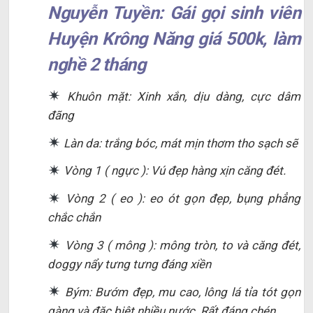
Nguyễn Tuyền: Gái gọi sinh viên
Huyện Krông Năng giá 500k, làm
nghề 2 tháng
Khuôn mặt: Xinh xắn, dịu dàng, cực dâm
đãng
Làn da: trắng bóc, mát mịn thơm tho sạch sẽ
Vòng 1 ( ngực ): Vú đẹp hàng xịn căng đét.
Vòng 2 ( eo ): eo ót gọn đẹp, bụng phẳng
chắc chắn
Vòng 3 ( mông ): mông tròn, to và căng đét,
doggy nẩy tưng tưng đáng xiền
Bým: Bướm đẹp, mu cao, lông lá tỉa tót gọn
gàng và đặc biệt nhiều nước. Rất đáng chén