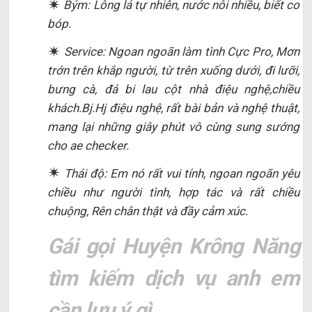
Bým: Lông lá tự nhiên, nước nôi nhiều, biết co
bóp.
Service: Ngoan ngoãn làm tình Cực Pro, Mơn
trớn trên khắp người, từ trên xuống dưới, đi lưỡi,
bưng cà, đá bi lau cột nhà điệu nghệ,chiều
khách.Bj.Hj điệu nghệ, rất bài bản và nghệ thuật,
mang lại những giây phút vô cùng sung sướng
cho ae checker.
Thái độ: Em nó rất vui tính, ngoan ngoãn yêu
chiều như người tình, hợp tác và rất chiều
chuộng, Rên chân thật và đầy cảm xúc.
Gái gọi Huyện Krông Năng
tìm kiếm dịch vụ anh em
cần lưu ý gì