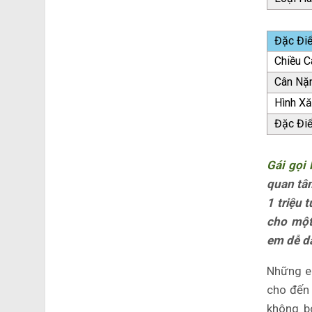
Đặc Đi
Chiều C
Cân Nặ
Hình X
Đặc Đi
Gái gọi
quan tâm
1 triệu 
cho một 
em dễ d
Những em
cho đến 
không b