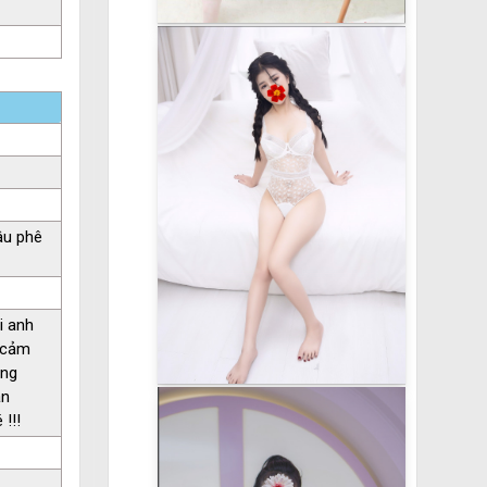
âu phê
i anh
h cảm
úng
ận
!!!