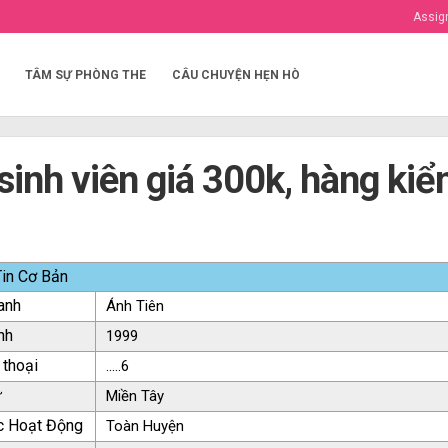
Assig
TÂM SỰ PHÒNG THE
CÂU CHUYỆN HẸN HÒ
sinh viên giá 300k, hàng ki
in Cơ Bản
anh
Ánh Tiên
nh
1999
 thoại
.....6
ứ
Miền Tây
c Hoạt Động
Toàn Huyện