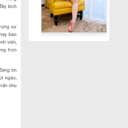
đầy kích
trọng sự
 hay bao
nh viên,
òng trọn
đáng tin
ọt ngào,
 mãn nhu