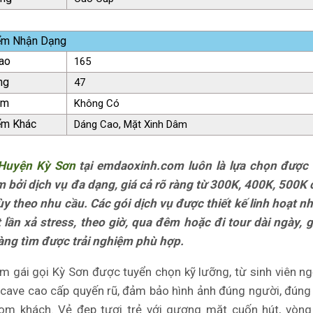
ểm Nhận Dạng
ao
165
ng
47
ăm
Không Có
ểm Khác
Dáng Cao, Mặt Xinh Dâm
 Huyện Kỳ Sơn
tại emdaoxinh.com luôn là lựa chọn được
 bởi dịch vụ đa dạng, giá cả rõ ràng từ 300K, 400K, 500K
tùy theo nhu cầu. Các gói dịch vụ được thiết kế linh hoạt nh
lần xả stress, theo giờ, qua đêm hoặc đi tour dài ngày, 
àng tìm được trải nghiệm phù hợp.
 gái gọi Kỳ Sơn được tuyển chọn kỹ lưỡng, từ sinh viên n
cave cao cấp quyến rũ, đảm bảo hình ảnh đúng người, đúng 
om khách. Vẻ đẹp tươi trẻ với gương mặt cuốn hút, vòng