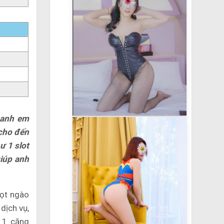
 anh em
 cho đến
ư 1 slot
giúp anh
gọt ngào
dịch vụ,
 1 căng