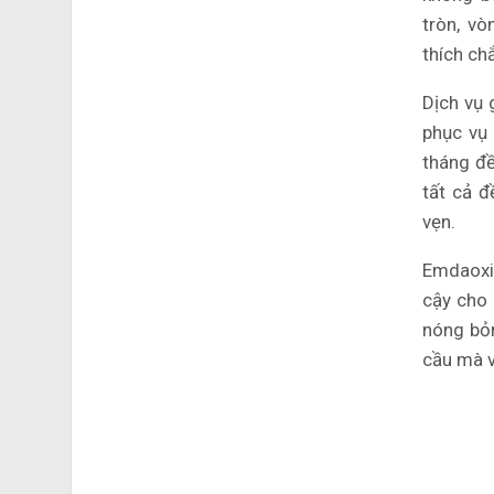
tròn, v
thích ch
Dịch vụ 
phục vụ 
tháng đề
tất cả đ
vẹn.
Emdaoxin
cậy cho 
nóng bỏn
cầu mà v