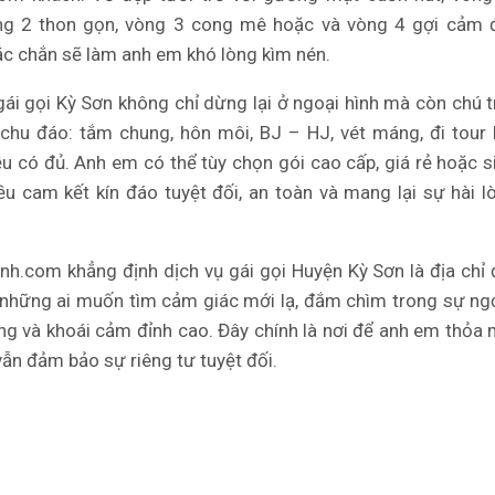
òng 2 thon gọn, vòng 3 cong mê hoặc và vòng 4 gợi cảm 
ắc chắn sẽ làm anh em khó lòng kìm nén.
gái gọi Kỳ Sơn không chỉ dừng lại ở ngoại hình mà còn chú 
chu đáo: tắm chung, hôn môi, BJ – HJ, vét máng, đi tour
u có đủ. Anh em có thể tùy chọn gói cao cấp, giá rẻ hoặc si
ều cam kết kín đáo tuyệt đối, an toàn và mang lại sự hài l
h.com khẳng định dịch vụ gái gọi Huyện Kỳ Sơn là địa chỉ 
những ai muốn tìm cảm giác mới lạ, đắm chìm trong sự ng
g và khoái cảm đỉnh cao. Đây chính là nơi để anh em thỏa
ẫn đảm bảo sự riêng tư tuyệt đối.