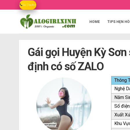
Skip
Gọi Cho Em
to
content
HOME
TIPS HẸN HÒ
Gái gọi Huyện Kỳ Sơn 
định có số ZALO
Thông T
Nghệ D
Năm Si
Số điện
Xuất X
Khu Vự