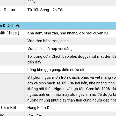
300k
an Đi Làm
Từ 10h Sáng - 2h Tối
á & Dịch Vụ
ặt ( face )
Khá dâm, xinh xắn, nhẹ nhàng, đôi môi quyến rũ.
Vừa tầm bóp, tròn, căng.
Vừa phải phù hợp với dáng
To, cong cớn. Chịch bao phê, doggy mút mát đến đ
đến đấy
Lông bím gọn gàng, điện nước ok
Bj,hj,hôn ngực mơn trớn khách, phục vụ vét máng vớ
em vệ sinh sạch sẽ. 69 - 96 bài bản, nhẹ nhàng, tìn
không hối thúc. Ngoan và hợp tác. Cam kết 100% đ
người, anh em nhấc mấy alo ngay em nó để được t
hưởng những phút giây thần tiên cùng người đẹp nhé 
ụ Cam Kết
Hàng Kiểm Định
àng
Cao Cấp