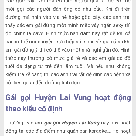
các gốc cây. Nơi mà có lắm người qua lại để có thể
mời gọi các người đàn ông có nhu cầu. Khi đi trên
đường mà nhìn vào vỉa hè hoặc gốc cây, các anh trai
thấy các em gái đứng một mình mặc váy ngắn sexy thì
đó chính là cave. Hình thức bán dâm này rất dễ khi cả
hai có thể nói chuyện trực tiếp với nhau về giá cả và khi
em gái đồng ý thì có thể vào một nhà nghỉ gần đó. Hình
thức này thường có mức giá rẻ và các em gái có độ
tuổi đa dạng từ trẻ đến lắm tuổi. Và nếu như không
kiểm tra kỹ càng thì các anh trai rất dễ dính các bệnh xã
hội liên quan đến đường tình dục.
Gái gọi Huyện Lai Vung hoạt động
theo kiểu cố định
Thường các em
gái gọi Huyện Lai Vung
này hay hoạt
động tại các địa điểm như quán bar, karaoke,… Họ hoạt