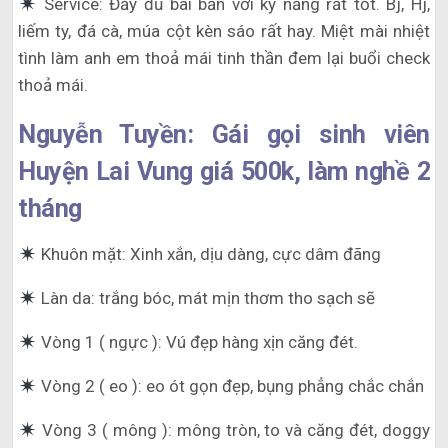
Service: Đầy đủ bài bản với kỹ nắng rất tốt. Bj, Hj,
liếm ty, đá cà, múa cột kèn sáo rất hay. Miệt mài nhiệt
tình làm anh em thoả mái tinh thần đem lại buổi check
thoả mái.
Nguyễn Tuyền: Gái gọi sinh viên
Huyện Lai Vung giá 500k, làm nghề 2
tháng
Khuôn mặt: Xinh xắn, dịu dàng, cực dâm đãng
Làn da: trắng bóc, mát mịn thơm tho sạch sẽ
Vòng 1 ( ngực ): Vú đẹp hàng xịn căng đét.
Vòng 2 ( eo ): eo ót gọn đẹp, bụng phẳng chắc chắn
Vòng 3 ( mông ): mông tròn, to và căng đét, doggy