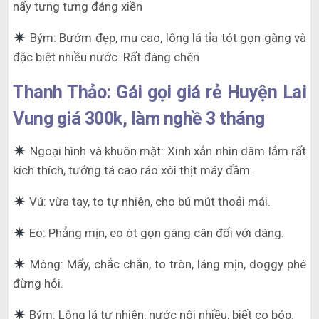
nẩy tưng tưng đáng xiền
Bým: Bướm đẹp, mu cao, lông lá tỉa tót gọn gàng và
đặc biệt nhiều nước. Rất đáng chén
Thanh Thảo: Gái gọi giá rẻ Huyện Lai
Vung giá 300k, làm nghề 3 tháng
Ngoại hình và khuôn mặt: Xinh xắn nhìn dâm lắm rất
kích thích, tướng tá cao ráo xôi thịt máy đầm.
Vú: vừa tay, to tự nhiên, cho bú mút thoải mái.
Eo: Phẳng mịn, eo ót gọn gàng cân đối với dáng.
Mông: Mẩy, chắc chắn, to tròn, láng mịn, doggy phê
đừng hỏi.
Bým: Lông lá tự nhiên, nước nôi nhiều, biết co bóp.