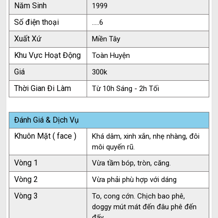
Năm Sinh
1999
Số điện thoại
.....6
Xuất Xứ
Miền Tây
Khu Vực Hoạt Động
Toàn Huyện
Giá
300k
Thời Gian Đi Làm
Từ 10h Sáng - 2h Tối
Đánh Giá & Dịch Vụ
Khuôn Mặt ( face )
Khá dâm, xinh xắn, nhẹ nhàng, đôi
môi quyến rũ.
Vòng 1
Vừa tầm bóp, tròn, căng.
Vòng 2
Vừa phải phù hợp với dáng
Vòng 3
To, cong cớn. Chịch bao phê,
doggy mút mát đến đâu phê đến
đấy