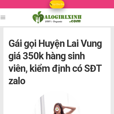
Skip
Gọi Cho Em
to
content
Gái gọi Huyện Lai Vung
giá 350k hàng sinh
viên, kiểm định có SĐT
zalo