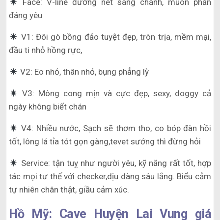
Face: V-line đường nét sang chảnh, muôn phần
đáng yêu
V1: Đôi gò bồng đảo tuyệt đẹp, tròn trịa, mềm mại,
đầu ti nhỏ hồng rực,
V2: Eo nhỏ, thân nhỏ, bụng phẳng lỳ
V3: Mông cong mịn và cực đẹp, sexy, doggy cả
ngày không biết chán
V4: Nhiều nước, Sạch sẽ thơm tho, co bóp đàn hồi
tốt, lông lá tỉa tót gọn gàng,tevet sướng thì đừng hỏi
Service: tận tuỵ như người yêu, kỹ năng rất tốt, hợp
tác mọi tư thế với checker,dịu dàng sâu lắng. Biểu cảm
tự nhiên chân thật, giầu cảm xúc.
Hồ Mỹ: Cave Huyện Lai Vung giá