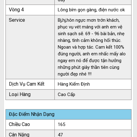
Vòng 4
Lông bím gọn gàng, điện nước ok
Service
Bj,hj,hôn ngực mơn trớn khách,
phục vụ vét máng với anh em vệ
sinh sạch sẽ. 69 - 96 bài bản, nhẹ
nhàng, tình cảm không hối thúc.
Ngoan và hợp tác. Cam kết 100%
đúng người, anh em nhấc mấy alo
ngay em nó để được tận hưởng
những phút giây thần tiên cùng
người đẹp nhé !!!
Dịch Vụ Cam Kết
Hàng Kiểm Định
Loại Hàng
Cao Cấp
Đặc Điểm Nhận Dạng
Chiều Cao
165
Cân Nặng
47