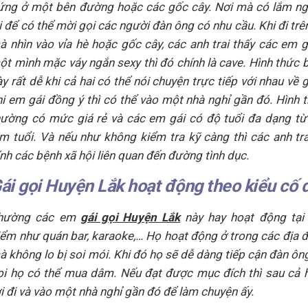
ứng ở một bên đường hoặc các gốc cây. Nơi mà có lắm ng
ại để có thể mời gọi các người đàn ông có nhu cầu. Khi đi tr
à nhìn vào vỉa hè hoặc gốc cây, các anh trai thấy các em 
ột mình mặc váy ngắn sexy thì đó chính là cave. Hình thức
y rất dễ khi cả hai có thể nói chuyện trực tiếp với nhau về g
hi em gái đồng ý thì có thể vào một nhà nghỉ gần đó. Hình 
hường có mức giá rẻ và các em gái có độ tuổi đa dạng từ
ắm tuổi. Và nếu như không kiểm tra kỹ càng thì các anh tra
ính các bệnh xã hội liên quan đến đường tình dục.
ái gọi Huyện Lắk hoạt động theo kiểu cố 
hường các em
gái gọi Huyện Lắk
này hay hoạt động tại 
iểm như quán bar, karaoke,… Họ hoạt động ở trong các địa 
à không lo bị soi mói. Khi đó họ sẽ dễ dàng tiếp cận đàn ôn
ọi họ có thể mua dâm. Nếu đạt được mục đích thì sau cả 
ời đi và vào một nhà nghỉ gần đó để làm chuyện ấy.