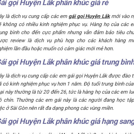
ái gọi Huyện Lắk phân khúc giá rẻ
ây là dịch vụ cung cấp các em
gái gọi Huyện Lắk
mới vào n
ẽ không có nhiều kinh nghiệm phục vụ. Hàng họ của các 
rung bình cho đến cực phẩm nhưng vẫn đảm bảo tiêu chu
ược review là dịch vụ phù hợp cho các khách hàng mu
ghiệm lần đầu hoặc muốn có cảm giác mới mẻ hơn.
ái gọi Huyện Lắk phân khúc giá trung bìn
ây là dịch vụ cung cấp các em gái gọi Huyện Lắk được đào 
ã có kinh nghiệm phục vụ hơn 1 năm. Độ tuổi trung bình củ
oại này thường là từ 20 đến 26, tức là hàng họ của các em lu
ộ chín. Thường các em gái này là các người đang học tậ
iệc ở Sài Gòn nên rất đa dạng phong các vùng miền.
ái gọi Huyện Lắk phân khúc giá hạng san