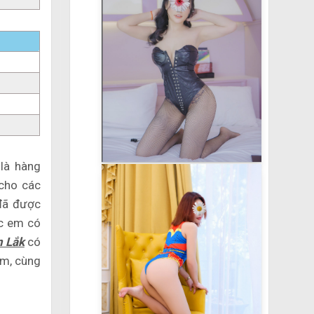
là hàng
cho các
đã được
ác em có
n Lắk
có
em, cùng