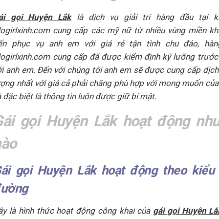
ái gọi Huyện Lắk
là dịch vụ giải trí hàng đầu tại k
logirlxinh.com cung cấp các mỹ nữ từ nhiều vùng miền k
ến phục vụ anh em với giá rẻ tận tình chu đáo, hà
logirlxinh.com cung cấp đã được kiểm định kỹ lưỡng trước
ới anh em. Đến với chúng tôi anh em sẽ được cung cấp dịch
ượng nhất với giá cả phải chăng phù hợp với mong muốn củ
 đặc biệt là thông tin luôn được giữ bí mật.
Gái gọi Huyện Lắk hoạt động như
nào
ái gọi Huyện Lắk hoạt động theo kiểu
ường
ây là hình thức hoạt động công khai của
gái gọi Huyện Lắ