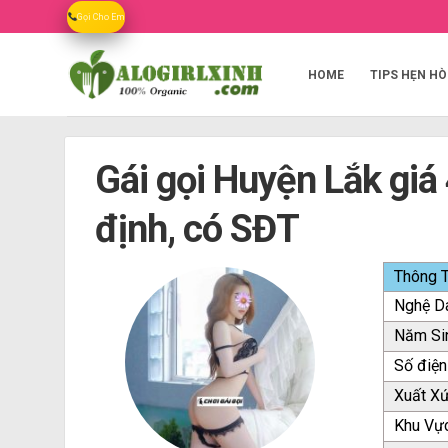
Skip
Gọi Cho Em
to
content
HOME
TIPS HẸN HÒ
Gái gọi Huyện Lắk giá
định, có SĐT
Thông T
Nghệ D
Năm Si
Số điện
Xuất X
Khu Vự