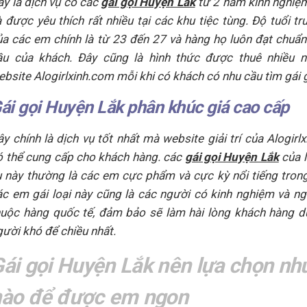
ây là dịch vụ có các
gái gọi Huyện Lắk
từ 2 năm kinh nghiệm
à được yêu thích rất nhiều tại các khu tiệc tùng. Độ tuổi tr
ủa các em chính là từ 23 đến 27 và hàng họ luôn đạt chuẩn
ầu của khách. Đây cũng là hình thức được thuê nhiều n
ebsite Alogirlxinh.com mỗi khi có khách có nhu cầu tìm gái g
ái gọi Huyện Lắk phân khúc giá cao cấp
ây chính là dịch vụ tốt nhất mà website giải trí của Alogirl
ó thể cung cấp cho khách hàng. các
gái gọi Huyện Lắk
của l
ụ này thường là các em cực phẩm và cực kỳ nổi tiếng tron
ác em gái loại này cũng là các người có kinh nghiệm và ng
huộc hàng quốc tế, đảm bảo sẽ làm hài lòng khách hàng d
gười khó để chiều nhất.
ái gọi Huyện Lắk nên lựa chọn nh
nào để được em ngon