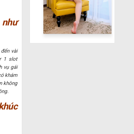
 như
đến vài
 1 slot
h vụ gái
 có khám
em không
ông.
khúc