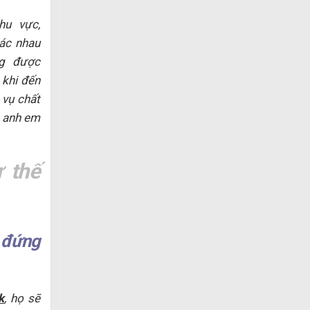
hu vực,
hác nhau
ng được
 khi đến
 vụ chất
a anh em
 thế
 đứng
k
, họ sẽ