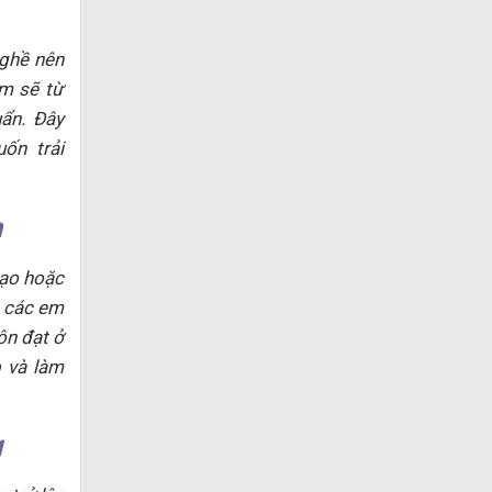
ghề nên
em sẽ từ
ẩn. Đây
ốn trải
h
tạo hoặc
a các em
ôn đạt ở
p và làm
g