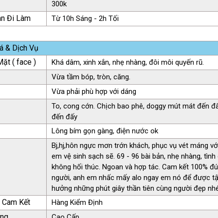
300k
an Đi Làm
Từ 10h Sáng - 2h Tối
á & Dịch Vụ
ặt ( face )
Khá dâm, xinh xắn, nhẹ nhàng, đôi môi quyến rũ.
Vừa tầm bóp, tròn, căng.
Vừa phải phù hợp với dáng
To, cong cớn. Chịch bao phê, doggy mút mát đến đ
đến đấy
Lông bím gọn gàng, điện nước ok
Bj,hj,hôn ngực mơn trớn khách, phục vụ vét máng vớ
em vệ sinh sạch sẽ. 69 - 96 bài bản, nhẹ nhàng, tìn
không hối thúc. Ngoan và hợp tác. Cam kết 100% đ
người, anh em nhấc mấy alo ngay em nó để được t
hưởng những phút giây thần tiên cùng người đẹp nhé 
ụ Cam Kết
Hàng Kiểm Định
àng
Cao Cấp