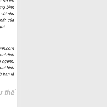
 trở lên
ung bình
 với nhu
hất của
ọi.
xinh.com
oại dịch
g ngành.
oại hình
ù bạn là
ư thế