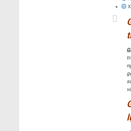
X
t
G
t
n
g
s
và
l