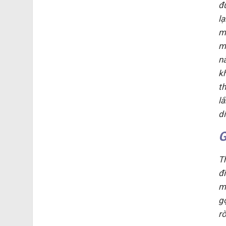
đ
l
m
m
nà
k
t
l
d
G
T
đ
m
g
r