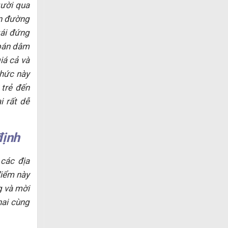
ười qua
ên đường
gái đứng
 bán dâm
iá cả và
thức này
 trẻ đến
i rất dễ
định
các địa
điểm này
g và mời
hai cùng