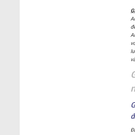
G
A
đ
A
v
l
và
G
đ
Đ