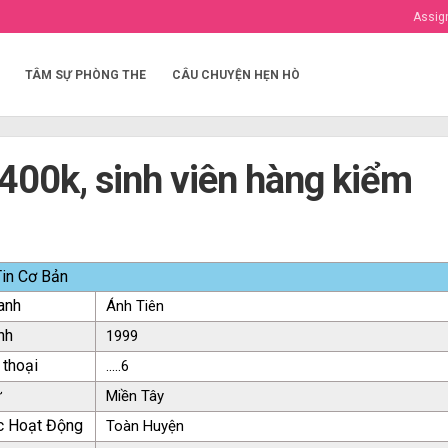
Assig
TÂM SỰ PHÒNG THE
CÂU CHUYỆN HẸN HÒ
 400k, sinh viên hàng kiểm
in Cơ Bản
anh
Ánh Tiên
nh
1999
 thoại
.....6
ứ
Miền Tây
c Hoạt Động
Toàn Huyện