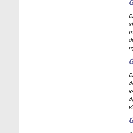
G
Đ
s
t
đ
n
G
Đ
đ
l
đ
v
G