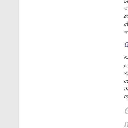
Đ
v
c
c
w
G
Đ
c
v
c
t
n
G