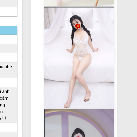
âu phê
i anh
h cảm
úng
ận
!!!