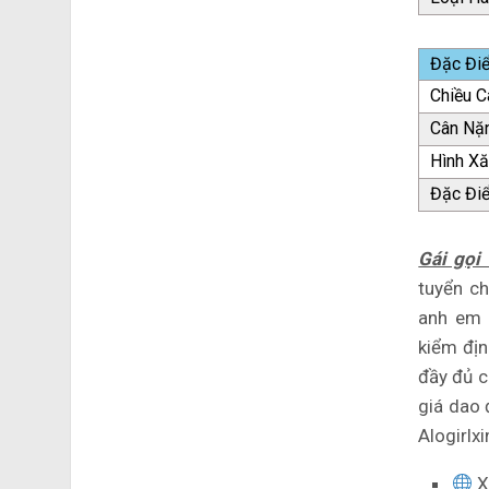
Đặc Đi
Chiều C
Cân Nặ
Hình X
Đặc Đi
Gái gọi
tuyển c
anh em 
kiểm địn
đầy đủ c
giá dao
Alogirlx
X