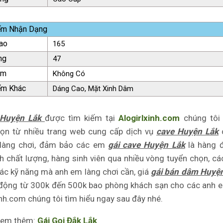
ểm Nhận Dạng
ao
165
ng
47
ăm
Không Có
ểm Khác
Dáng Cao, Mặt Xinh Dâm
 Huyện Lắk
được tìm kiếm tại
Alogirlxinh.com
chúng tôi 
họn từ nhiều trang web cung cấp dịch vụ
cave Huyện Lắk
làng chơi, đảm bảo các em
gái cave Huyện Lắk
là hàng 
h chất lượng, hàng sinh viên qua nhiều vòng tuyển chọn, c
ác kỹ năng mà anh em làng chơi cần, giá
gái bán dâm Huyệ
 động từ 300k đến 500k bao phòng khách sạn cho các anh 
inh.com chúng tôi tìm hiểu ngay sau đây nhé.
em thêm:
Gái Gọi Đắk Lắk