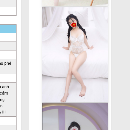
âu phê
i anh
h cảm
úng
ận
!!!