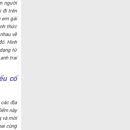
m người
 đi trên
c em gái
ình thức
 nhau về
đó. Hình
 dạng từ
anh trai
ểu cố
 các địa
điểm này
g và mời
hai cùng