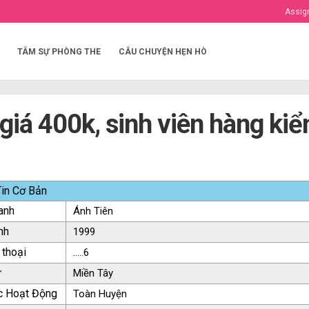
Assig
TÂM SỰ PHÒNG THE
CÂU CHUYỆN HẸN HÒ
giá 400k, sinh viên hàng ki
in Cơ Bản
anh
Ánh Tiên
nh
1999
 thoại
.....6
ứ
Miền Tây
c Hoạt Động
Toàn Huyện