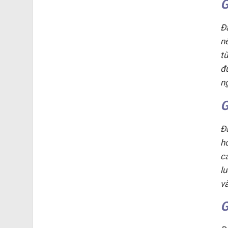
G
Đ
n
t
đ
n
G
Đ
h
c
l
v
G