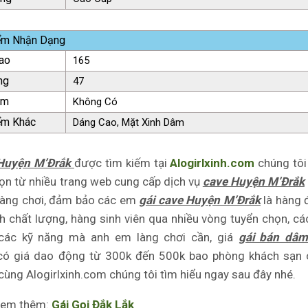
ểm Nhận Dạng
ao
165
ng
47
ăm
Không Có
ểm Khác
Dáng Cao, Mặt Xinh Dâm
 Huyện M’Đrắk
được tìm kiếm tại
Alogirlxinh.com
chúng tôi
ọn từ nhiều trang web cung cấp dịch vụ
cave Huyện M’Đrắk
làng chơi, đảm bảo các em
gái cave Huyện M’Đrắk
là hàng 
h chất lượng, hàng sinh viên qua nhiều vòng tuyển chọn, c
các kỹ năng mà anh em làng chơi cần, giá
gái bán dâ
ó giá dao động từ 300k đến 500k bao phòng khách sạn 
cùng Alogirlxinh.com chúng tôi tìm hiểu ngay sau đây nhé.
em thêm:
Gái Gọi Đắk Lắk