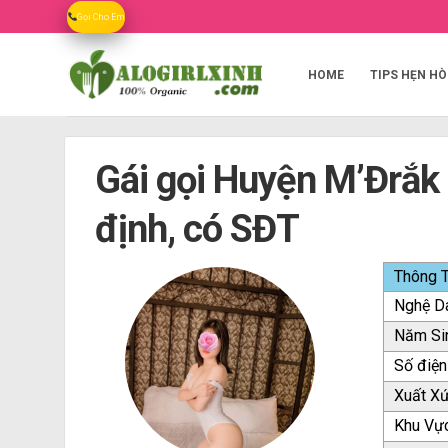
Skip
Gọi Cho Em
to
content
HOME
TIPS HẸN HÒ
Gái gọi Huyện M’Đrắk 
định, có SĐT
Thông T
Nghệ D
Năm Si
Số điện
Xuất X
Khu Vự