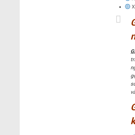
X
n
G
t
n
g
s
và
k