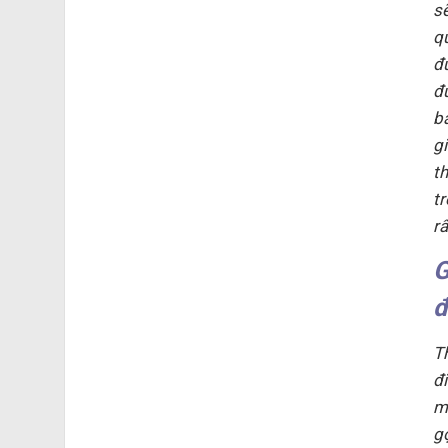
s
q
đ
đ
b
g
t
t
r
G
đ
T
đ
m
g