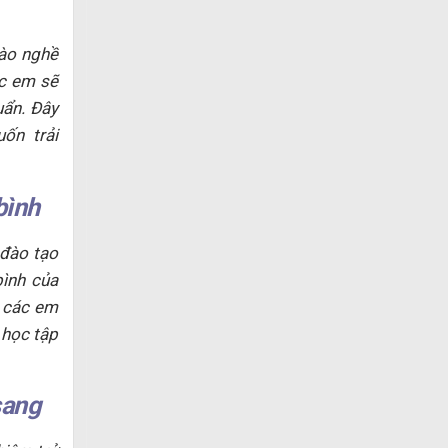
ào nghề
ác em sẽ
uẩn. Đây
ốn trải
bình
 đào tạo
bình của
a các em
 học tập
sang