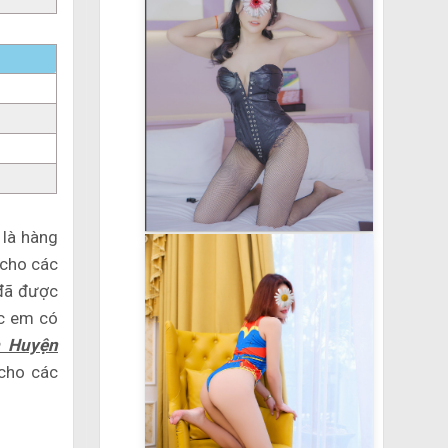
 là hàng
cho các
đã được
ác em có
m Huyện
cho các