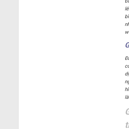
Đ
l
b
n
w
G
Đ
c
d
n
h
l
G