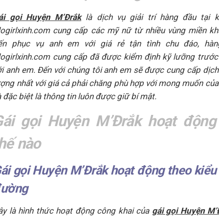
ái gọi Huyện M’Đrắk
là dịch vụ giải trí hàng đầu tại k
logirlxinh.com cung cấp các mỹ nữ từ nhiều vùng miền k
ến phục vụ anh em với giá rẻ tận tình chu đáo, hà
logirlxinh.com cung cấp đã được kiểm định kỹ lưỡng trước
ới anh em. Đến với chúng tôi anh em sẽ được cung cấp dịch
ượng nhất với giá cả phải chăng phù hợp với mong muốn củ
 đặc biệt là thông tin luôn được giữ bí mật.
Gái gọi Huyện M’Đrắk hoạt động
hế nào
ái gọi Huyện M’Đrắk hoạt động theo kiể
ường
ây là hình thức hoạt động công khai của
gái gọi Huyện M’