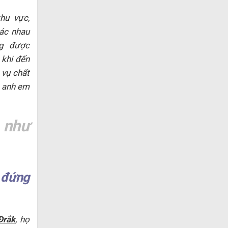
hu vực,
hác nhau
ng được
 khi đến
 vụ chất
a anh em
 như
u đứng
Đrắk
, họ