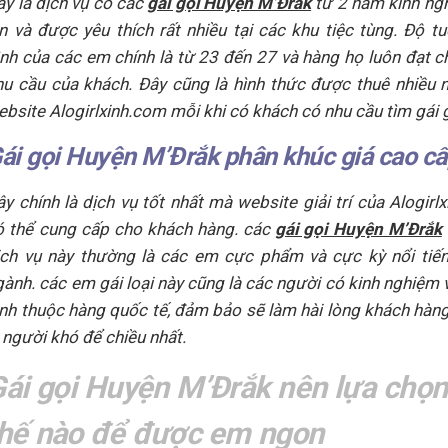
ây là dịch vụ có các
gái gọi Huyện M’Đrắk
từ 2 năm kinh ng
ên và được yêu thích rất nhiều tại các khu tiệc tùng. Độ tu
ình của các em chính là từ 23 đến 27 và hàng họ luôn đạt c
hu cầu của khách. Đây cũng là hình thức được thuê nhiều 
ebsite Alogirlxinh.com mỗi khi có khách có nhu cầu tìm gái g
ái gọi Huyện M’Đrắk phân khúc giá cao c
ây chính là dịch vụ tốt nhất mà website giải trí của Alogirl
ó thể cung cấp cho khách hàng. các
gái gọi Huyện M’Đrắk
ịch vụ này thường là các em cực phẩm và cực kỳ nổi tiế
gành. các em gái loại này cũng là các người có kinh nghiệm 
ình thuộc hàng quốc tế, đảm bảo sẽ làm hài lòng khách hàn
à người khó để chiều nhất.
ái gọi Huyện M’Đrắk nên lựa chọ
thế nào để được em ngon