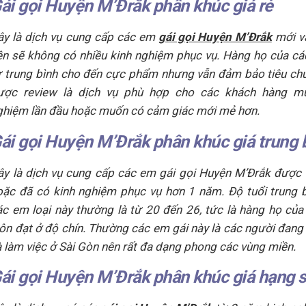
ái gọi Huyện M’Đrắk phân khúc giá rẻ
ây là dịch vụ cung cấp các em
gái gọi Huyện M’Đrắk
mới v
ên sẽ không có nhiều kinh nghiệm phục vụ. Hàng họ của c
ừ trung bình cho đến cực phẩm nhưng vẫn đảm bảo tiêu ch
ược review là dịch vụ phù hợp cho các khách hàng mu
ghiệm lần đầu hoặc muốn có cảm giác mới mẻ hơn.
ái gọi Huyện M’Đrắk phân khúc giá trung 
ây là dịch vụ cung cấp các em gái gọi Huyện M’Đrắk được
oặc đã có kinh nghiệm phục vụ hơn 1 năm. Độ tuổi trung 
ác em loại này thường là từ 20 đến 26, tức là hàng họ củ
uôn đạt ở độ chín. Thường các em gái này là các người đang
à làm việc ở Sài Gòn nên rất đa dạng phong các vùng miền.
ái gọi Huyện M’Đrắk phân khúc giá hạng 