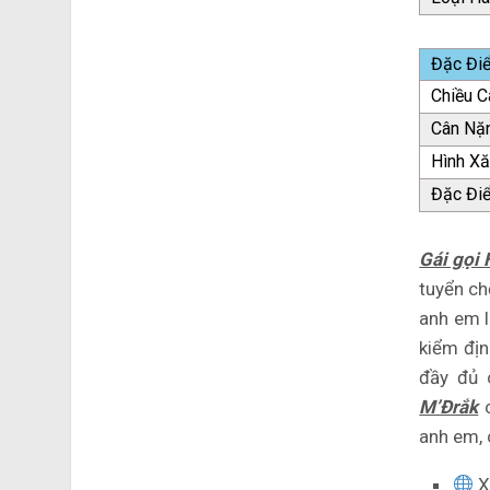
Đặc Đi
Chiều C
Cân Nặ
Hình X
Đặc Đi
Gái gọi
tuyển ch
anh em 
kiểm địn
đầy đủ 
M’Đrắk
c
anh em, 
X