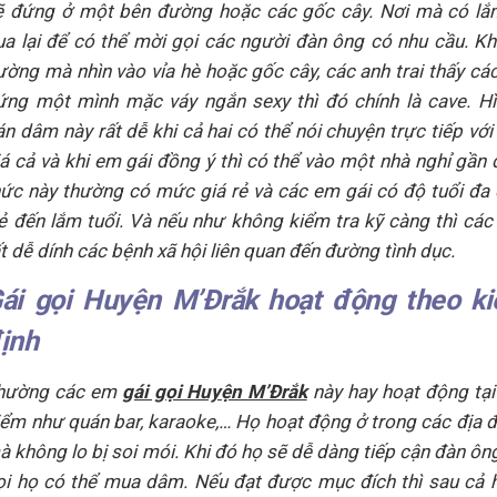
ẽ đứng ở một bên đường hoặc các gốc cây. Nơi mà có lắ
ua lại để có thể mời gọi các người đàn ông có nhu cầu. Khi
ường mà nhìn vào vỉa hè hoặc gốc cây, các anh trai thấy cá
ứng một mình mặc váy ngắn sexy thì đó chính là cave. H
án dâm này rất dễ khi cả hai có thể nói chuyện trực tiếp với
iá cả và khi em gái đồng ý thì có thể vào một nhà nghỉ gần 
hức này thường có mức giá rẻ và các em gái có độ tuổi đa
rẻ đến lắm tuổi. Và nếu như không kiểm tra kỹ càng thì các 
ất dễ dính các bệnh xã hội liên quan đến đường tình dục.
ái gọi Huyện M’Đrắk hoạt động theo ki
ịnh
hường các em
gái gọi Huyện M’Đrắk
này hay hoạt động tại
iểm như quán bar, karaoke,… Họ hoạt động ở trong các địa 
à không lo bị soi mói. Khi đó họ sẽ dễ dàng tiếp cận đàn ôn
ọi họ có thể mua dâm. Nếu đạt được mục đích thì sau cả 