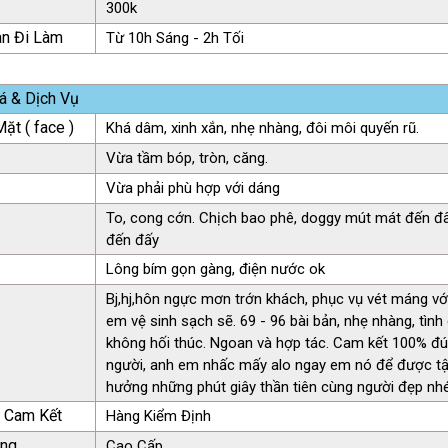
300k
an Đi Làm
Từ 10h Sáng - 2h Tối
á & Dịch Vụ
ặt ( face )
Khá dâm, xinh xắn, nhẹ nhàng, đôi môi quyến rũ.
Vừa tầm bóp, tròn, căng.
Vừa phải phù hợp với dáng
To, cong cớn. Chịch bao phê, doggy mút mát đến đ
đến đấy
Lông bím gọn gàng, điện nước ok
Bj,hj,hôn ngực mơn trớn khách, phục vụ vét máng vớ
em vệ sinh sạch sẽ. 69 - 96 bài bản, nhẹ nhàng, tìn
không hối thúc. Ngoan và hợp tác. Cam kết 100% đ
người, anh em nhấc mấy alo ngay em nó để được t
hưởng những phút giây thần tiên cùng người đẹp nhé 
ụ Cam Kết
Hàng Kiểm Định
àng
Cao Cấp