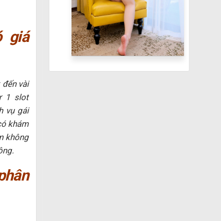
 giá
 đến vài
 1 slot
h vụ gái
 có khám
em không
ông.
phân