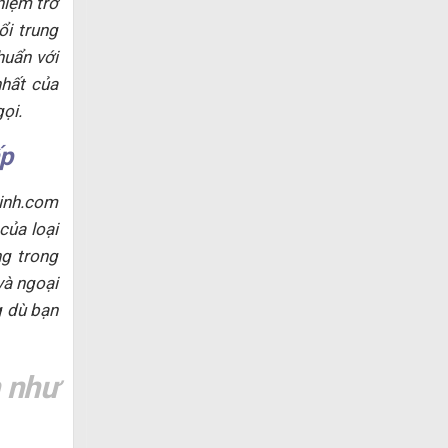
hiệm trở
ổi trung
huẩn với
nhất của
ọi.
ấp
xinh.com
của loại
ng trong
và ngoại
g dù bạn
n như