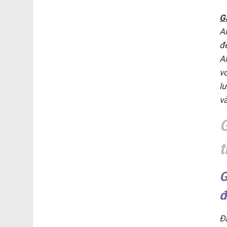
G
A
đ
A
v
l
và
t
G
đ
Đ