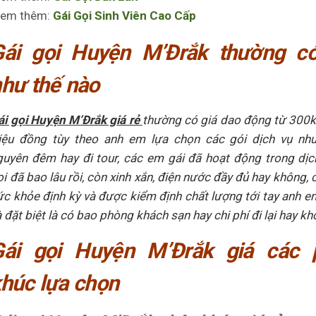
em thêm:
Gái Gọi Sinh Viên Cao Cấp
Gái gọi Huyện M’Đrắk thường có
hư thế nào
ái gọi Huyện M’Đrắk giá rẻ
thường có giá dao động từ 300k
riệu đồng tùy theo anh em lựa chọn các gói dịch vụ như
guyên đêm hay đi tour, các em gái đã hoạt động trong dịc
ọi đã bao lâu rồi, còn xinh xắn, điện nước đầy đủ hay không,
ức khỏe định kỳ và được kiểm định chất lượng tới tay anh 
 đặt biệt là có bao phòng khách sạn hay chi phí đi lại hay kh
Gái gọi Huyện M’Đrắk giá các 
húc lựa chọn