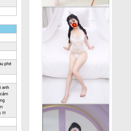
âu phê
i anh
h cảm
úng
ận
!!!