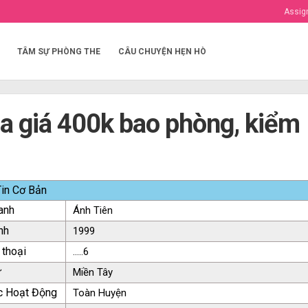
Assig
TÂM SỰ PHÒNG THE
CÂU CHUYỆN HẸN HÒ
a giá 400k bao phòng, kiểm
in Cơ Bản
anh
Ánh Tiên
nh
1999
 thoại
.....6
ứ
Miền Tây
c Hoạt Động
Toàn Huyện