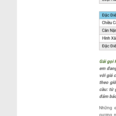
Đặc Đi
Chiều C
Cân Nặ
Hình X
Đặc Đi
Gái gọi
em đang
với giá 
theo gi
cầu: từ 
đảm bảo 
Những e
gương m