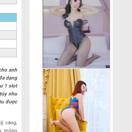
cho anh
 đa dạng
ư 1 slot
 tùy nhu
đều được
ỹ càng,
n, mông