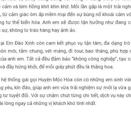
 cảm và bím hồng khít khìn khịt. Mỗi lần gặp là một trải ng
, từ cảm giác ôm ấp mềm mại đến sự bùng nổ khoái cảm v
ng tư thế biến hóa. Anh em sẽ được tận hưởng như đang 
c sự, không lo tráo hàng hay ảnh ảo.
tại Em Đào Xinh còn cam kết phục vụ tận tâm, đa dạng trò
hôn môi, tắm chung, vét máng, đi tour, bao tháng, phù hợp
của anh em. Tất cả đều đảm bảo “không công nghiệp”, tạo 
 và đầy hứng khởi, để mỗi giây phút đều là thăng hoa.
, hệ thống gái gọi Huyện Mộc Hóa còn có những em sinh vi
ng yêu, kín đáo, giúp anh em vừa trải nghiệm sự mới lạ vừa 
ng tư tuyệt đối. Với sự chăm chút từng chi tiết, dịch vụ này c
ài lòng ngay cả những vị khách khó tính nhất.