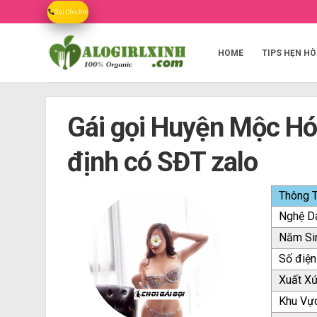
Skip
Gọi Cho Em
to
content
HOME
TIPS HẸN HÒ
Gái gọi Huyện Mộc Hó
định có SĐT zalo
Thông T
Nghệ D
Năm Si
Số điện
Xuất X
Khu Vự