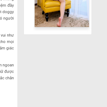
hiệm đầy
ới doggy
có người
 vui như
 cho mọi
cảm giác
ên ngoan
giữ được
hắc chắn