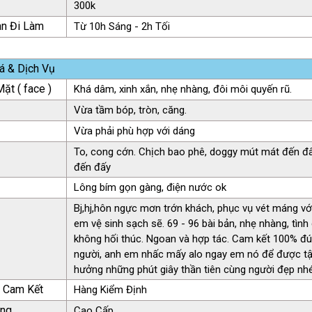
300k
an Đi Làm
Từ 10h Sáng - 2h Tối
á & Dịch Vụ
ặt ( face )
Khá dâm, xinh xắn, nhẹ nhàng, đôi môi quyến rũ.
Vừa tầm bóp, tròn, căng.
Vừa phải phù hợp với dáng
To, cong cớn. Chịch bao phê, doggy mút mát đến đ
đến đấy
Lông bím gọn gàng, điện nước ok
Bj,hj,hôn ngực mơn trớn khách, phục vụ vét máng vớ
em vệ sinh sạch sẽ. 69 - 96 bài bản, nhẹ nhàng, tìn
không hối thúc. Ngoan và hợp tác. Cam kết 100% đ
người, anh em nhấc mấy alo ngay em nó để được t
hưởng những phút giây thần tiên cùng người đẹp nhé 
ụ Cam Kết
Hàng Kiểm Định
àng
Cao Cấp