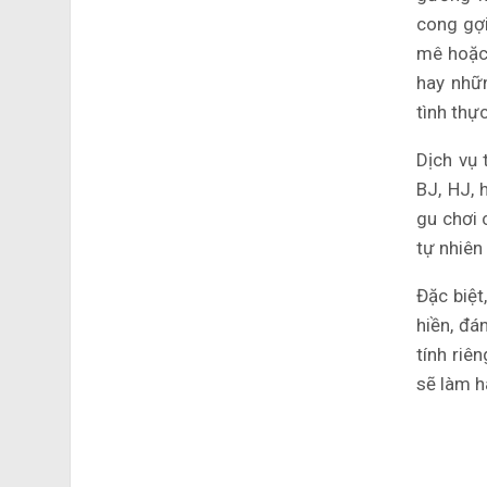
cong gợi
mê hoặc
hay nhữ
tình thự
Dịch vụ 
BJ, HJ, 
gu chơi 
tự nhiên
Đặc biệt
hiền, đá
tính riê
sẽ làm h