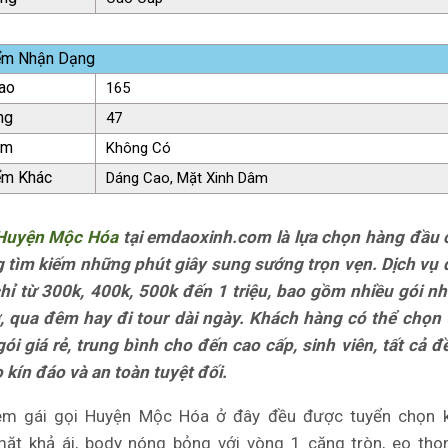
ểm Nhận Dạng
ao
165
ng
47
ăm
Không Có
ểm Khác
Dáng Cao, Mặt Xinh Dâm
 Huyện Mộc Hóa
tại emdaoxinh.com là lựa chọn hàng đầu 
 tìm kiếm những phút giây sung sướng trọn vẹn. Dịch vụ
chỉ từ 300k, 400k, 500k đến 1 triệu, bao gồm nhiều gói nh
ờ, qua đêm hay đi tour dài ngày. Khách hàng có thể chọn
gói giá rẻ, trung bình cho đến cao cấp, sinh viên, tất cả 
kín đáo và an toàn tuyệt đối.
m gái gọi Huyện Mộc Hóa ở đây đều được tuyển chọn k
ặt khả ái, body nóng bỏng với vòng 1 căng tròn, eo tho