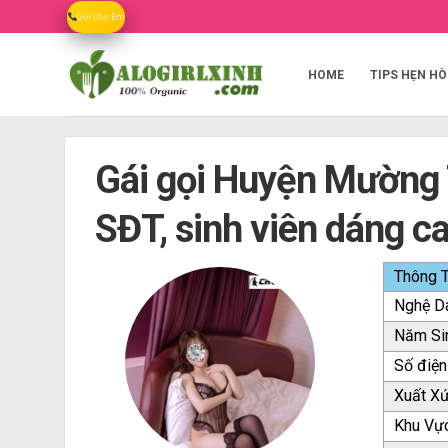
Skip
Gọi Cho Em
to
content
HOME
TIPS HẸN HÒ
Gái gọi Huyện Mường 
SĐT, sinh viên dáng c
Thông T
Nghệ D
Năm Si
Số điện
Xuất X
Khu Vự