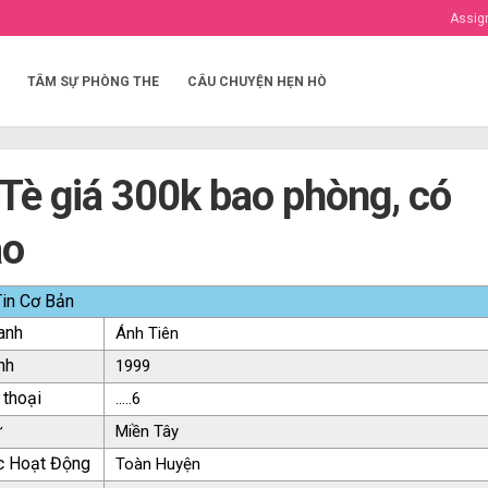
Assig
TÂM SỰ PHÒNG THE
CÂU CHUYỆN HẸN HÒ
Tè giá 300k bao phòng, có
ao
in Cơ Bản
anh
Ánh Tiên
nh
1999
 thoại
.....6
ứ
Miền Tây
c Hoạt Động
Toàn Huyện