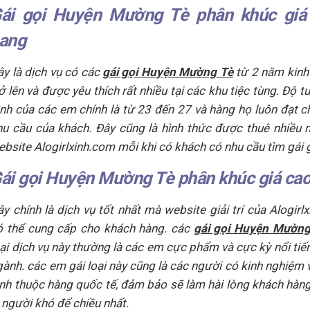
ái gọi Huyện Mường Tè phân khúc giá
ang
ây là dịch vụ có các
gái gọi Huyện Mường Tè
từ 2 năm kinh
ở lên và được yêu thích rất nhiều tại các khu tiệc tùng. Độ t
ình của các em chính là từ 23 đến 27 và hàng họ luôn đạt c
hu cầu của khách. Đây cũng là hình thức được thuê nhiều 
ebsite Alogirlxinh.com mỗi khi có khách có nhu cầu tìm gái g
ái gọi Huyện Mường Tè phân khúc giá cao
ây chính là dịch vụ tốt nhất mà website giải trí của Alogirl
ó thể cung cấp cho khách hàng. các
gái gọi Huyện Mường
oại dịch vụ này thường là các em cực phẩm và cực kỳ nổi tiế
gành. các em gái loại này cũng là các người có kinh nghiệm 
ình thuộc hàng quốc tế, đảm bảo sẽ làm hài lòng khách hàn
à người khó để chiều nhất.