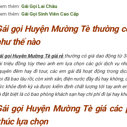
em thêm:
Gái Gọi Lai Châu
em thêm:
Gái Gọi Sinh Viên Cao Cấp
ái gọi Huyện Mường Tè thường c
hư thế nào
ái gọi Huyện Mường Tè giá rẻ
thường có giá dao động từ 
ài triệu đồng tùy theo anh em lựa chọn các gói dịch vụ nh
guyên đêm hay đi tour, các em gái đã hoạt động trong dịc
ọi đã bao lâu rồi, còn xinh xắn, điện nước đầy đủ hay không,
ức khỏe định kỳ và được kiểm định chất lượng tới tay anh 
 đặt biệt là có bao phòng khách sạn hay chi phí đi lại hay kh
Gái gọi Huyện Mường Tè giá các 
húc lựa chọn