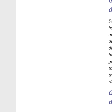
G
đ
Đ
h
q
đ
đ
b
g
t
t
r
G
đ