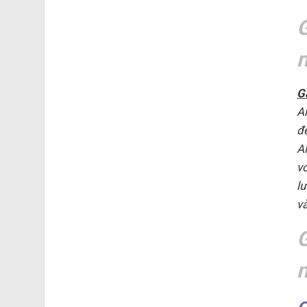
n
G
A
đ
A
v
l
và
n