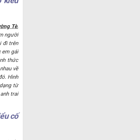
 kiểu
ường Tè
,
ắm người
 đi trên
c em gái
ình thức
 nhau về
đó. Hình
 dạng từ
anh trai
iểu cố