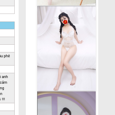
âu phê
i anh
h cảm
úng
ận
!!!