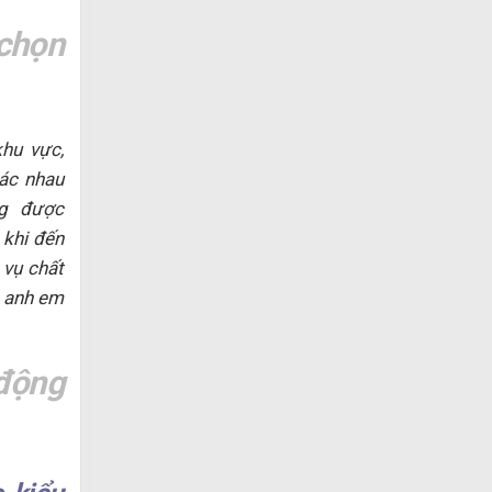
chọn
khu vực,
hác nhau
ng được
 khi đến
 vụ chất
a anh em
động