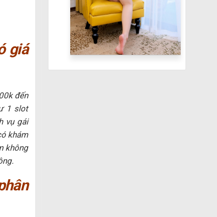
ó giá
300k đến
ư 1 slot
h vụ gái
 có khám
em không
ông.
phân