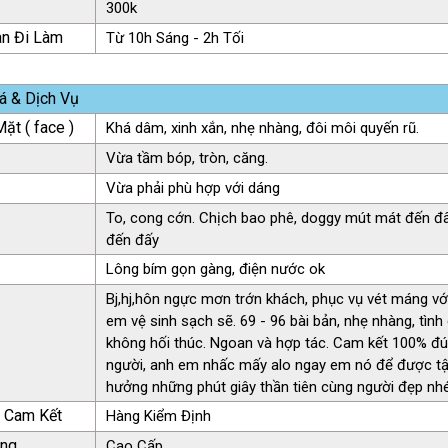
300k
an Đi Làm
Từ 10h Sáng - 2h Tối
á & Dịch Vụ
ặt ( face )
Khá dâm, xinh xắn, nhẹ nhàng, đôi môi quyến rũ.
Vừa tầm bóp, tròn, căng.
Vừa phải phù hợp với dáng
To, cong cớn. Chịch bao phê, doggy mút mát đến đ
đến đấy
Lông bím gọn gàng, điện nước ok
Bj,hj,hôn ngực mơn trớn khách, phục vụ vét máng vớ
em vệ sinh sạch sẽ. 69 - 96 bài bản, nhẹ nhàng, tìn
không hối thúc. Ngoan và hợp tác. Cam kết 100% đ
người, anh em nhấc mấy alo ngay em nó để được t
hưởng những phút giây thần tiên cùng người đẹp nhé 
ụ Cam Kết
Hàng Kiểm Định
àng
Cao Cấp