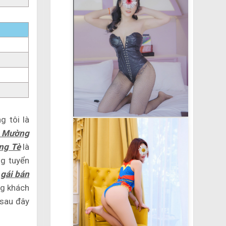
g tôi là
n Mường
ng Tè
là
ng tuyển
á
gái bán
g khách
 sau đây