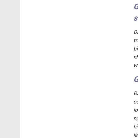
G
s
Đ
tr
b
n
w
G
Đ
c
l
n
h
l