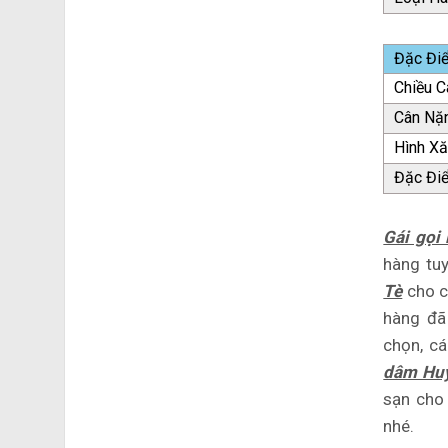
Đặc Đi
Chiều C
Cân Nặ
Hình X
Đặc Đi
Gái gọi
hàng tu
Tè
cho c
hàng đã
chọn, c
dâm Hu
sạn cho 
nhé.