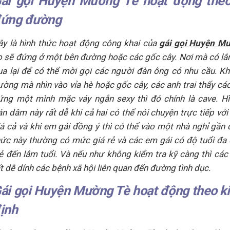
ái gọi Huyện Mường Tè hoạt động theo
ứng đường
ây là hình thức hoạt động công khai của
gái gọi Huyện M
ọ sẽ đứng ở một bên đường hoặc các gốc cây. Nơi mà có l
ua lại để có thể mời gọi các người đàn ông có nhu cầu. Khi
ường mà nhìn vào vỉa hè hoặc gốc cây, các anh trai thấy cá
ứng một mình mặc váy ngắn sexy thì đó chính là cave. H
án dâm này rất dễ khi cả hai có thể nói chuyện trực tiếp với
iá cả và khi em gái đồng ý thì có thể vào một nhà nghỉ gần 
hức này thường có mức giá rẻ và các em gái có độ tuổi đa
rẻ đến lắm tuổi. Và nếu như không kiểm tra kỹ càng thì các 
ất dễ dính các bệnh xã hội liên quan đến đường tình dục.
ái gọi Huyện Mường Tè hoạt động theo k
ịnh