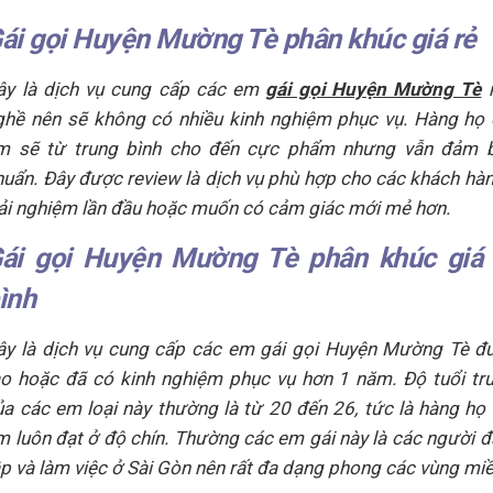
ái gọi Huyện Mường Tè phân khúc giá rẻ
ây là dịch vụ cung cấp các em
gái gọi Huyện Mường Tè
m
ghề nên sẽ không có nhiều kinh nghiệm phục vụ. Hàng họ
m sẽ từ trung bình cho đến cực phẩm nhưng vẫn đảm b
huẩn. Đây được review là dịch vụ phù hợp cho các khách h
rải nghiệm lần đầu hoặc muốn có cảm giác mới mẻ hơn.
ái gọi Huyện Mường Tè phân khúc giá 
ình
ây là dịch vụ cung cấp các em gái gọi Huyện Mường Tè đ
ạo hoặc đã có kinh nghiệm phục vụ hơn 1 năm. Độ tuổi tr
ủa các em loại này thường là từ 20 đến 26, tức là hàng họ
m luôn đạt ở độ chín. Thường các em gái này là các người 
ập và làm việc ở Sài Gòn nên rất đa dạng phong các vùng miề