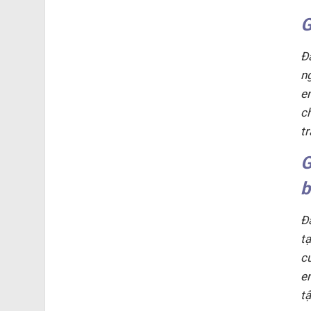
G
Đ
n
e
c
t
G
b
Đ
t
c
e
t