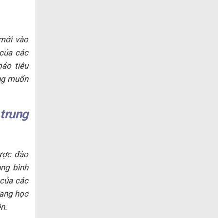
ới vào
 của các
ảo tiêu
àng muốn
trung
ược đào
ung bình
 của các
đang học
n.