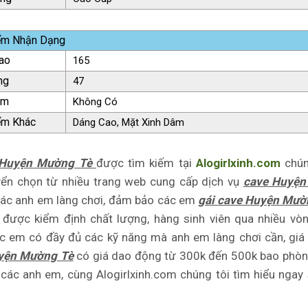
ểm Nhận Dạng
ao
165
ng
47
ăm
Không Có
ểm Khác
Dáng Cao, Mặt Xinh Dâm
 Huyện Mường Tè
được tìm kiếm tại
Alogirlxinh.com
chún
yển chọn từ nhiều trang web cung cấp dịch vụ
cave Huyệ
ác anh em làng chơi, đảm bảo các em
gái cave Huyện Mườ
 được kiểm định chất lượng, hàng sinh viên qua nhiều vò
ác em có đầy đủ các kỹ năng mà anh em làng chơi cần, gi
yện Mường Tè
có giá dao động từ 300k đến 500k bao phòn
các anh em, cùng Alogirlxinh.com chúng tôi tìm hiểu ngay