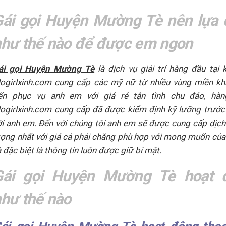
Gái gọi Huyện Mường Tè nên lựa 
hư thế nào để được em ngon
ái gọi Huyện Mường Tè
là dịch vụ giải trí hàng đầu tại 
logirlxinh.com cung cấp các mỹ nữ từ nhiều vùng miền k
ến phục vụ anh em với giá rẻ tận tình chu đáo, hà
logirlxinh.com cung cấp đã được kiểm định kỹ lưỡng trước
ới anh em. Đến với chúng tôi anh em sẽ được cung cấp dịch
ượng nhất với giá cả phải chăng phù hợp với mong muốn củ
 đặc biệt là thông tin luôn được giữ bí mật.
Gái gọi Huyện Mường Tè hoạt 
hư thế nào