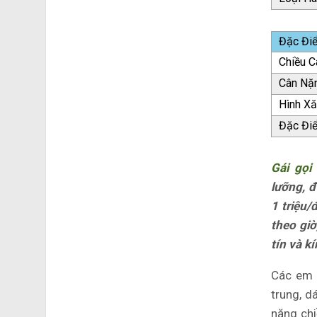
Đặc Đi
Chiều C
Cân Nặ
Hình X
Đặc Đi
Gái gọi
lưỡng, đ
1 triệu/
theo giờ
tín và k
Các em g
trung, d
năng chi