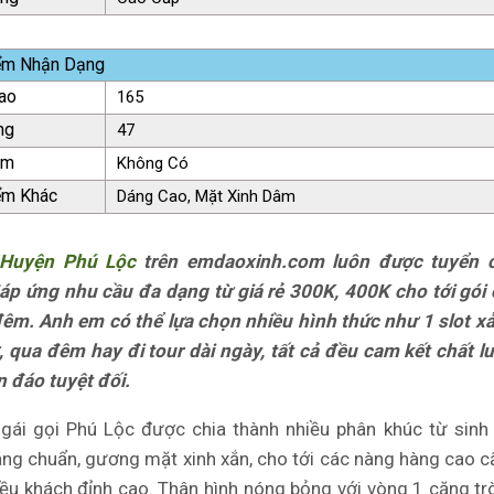
ểm Nhận Dạng
ao
165
ng
47
ăm
Không Có
ểm Khác
Dáng Cao, Mặt Xinh Dâm
 Huyện Phú Lộc
trên emdaoxinh.com luôn được tuyển 
áp ứng nhu cầu đa dạng từ giá rẻ 300K, 400K cho tới gói
đêm. Anh em có thể lựa chọn nhiều hình thức như 1 slot x
, qua đêm hay đi tour dài ngày, tất cả đều cam kết chất l
ín đáo tuyệt đối.
ái gọi Phú Lộc được chia thành nhiều phân khúc từ sinh 
áng chuẩn, gương mặt xinh xắn, cho tới các nàng hàng cao c
ều khách đỉnh cao. Thân hình nóng bỏng với vòng 1 căng tr