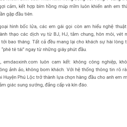
gợi cảm, kết hợp bím hồng múp mĩm luôn khiến anh em th
lần gặp đầu tiên.
goại hình bốc lửa, các em gái gọi còn am hiểu nghệ thuậ
hành thạo các dịch vụ từ BJ, HJ, tắm chung, hôn môi, vét 
 tới bao tháng. Tất cả đều mang lại cho khách sự hài lòng t
“phê tê tái” ngay từ những giây phút đầu.
t, emdaoxinh.com luôn cam kết: không công nghiệp, khô
ông ảnh ảo, không bom khách. Với hệ thống thông tin rõ rà
ọi Huyện Phú Lộc trở thành lựa chọn hàng đầu cho anh em 
m giác sung sướng, đẳng cấp và kín đáo.