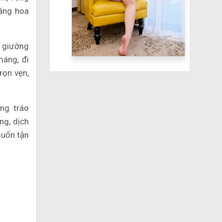
ăng hoa
t giường
máng, đi
rọn vẹn,
ng tráo
ng, dịch
muốn tận