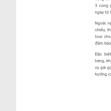
3 cong 
ngay từ 
Ngoài n
chiếu, t
tour cho
đảm bảo 
Đặc biệ
hàng, kh
vụ gái g
hưởng cả