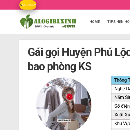
Skip
Gọi Cho Em
to
content
HOME
TIPS HẸN HÒ
Gái gọi Huyện Phú Lộc 
bao phòng KS
Thông T
Nghệ D
Năm Si
Số điện
Xuất X
Khu Vự