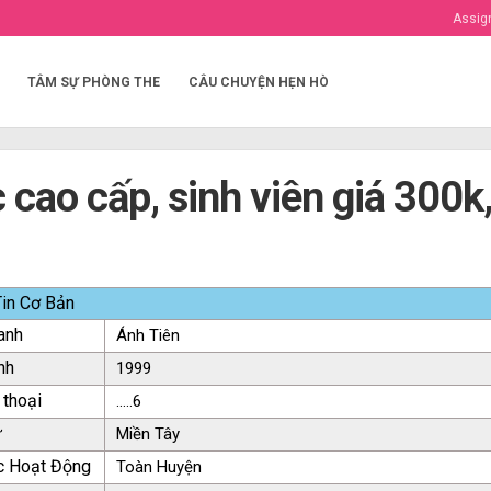
Assig
TÂM SỰ PHÒNG THE
CÂU CHUYỆN HẸN HÒ
cao cấp, sinh viên giá 300k
in Cơ Bản
anh
Ánh Tiên
nh
1999
 thoại
.....6
ứ
Miền Tây
c Hoạt Động
Toàn Huyện