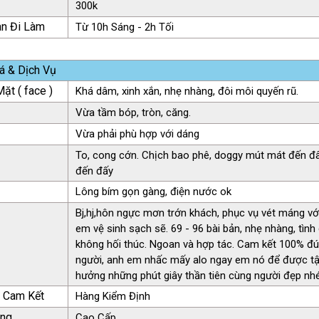
300k
an Đi Làm
Từ 10h Sáng - 2h Tối
á & Dịch Vụ
ặt ( face )
Khá dâm, xinh xắn, nhẹ nhàng, đôi môi quyến rũ.
Vừa tầm bóp, tròn, căng.
Vừa phải phù hợp với dáng
To, cong cớn. Chịch bao phê, doggy mút mát đến đ
đến đấy
Lông bím gọn gàng, điện nước ok
Bj,hj,hôn ngực mơn trớn khách, phục vụ vét máng vớ
em vệ sinh sạch sẽ. 69 - 96 bài bản, nhẹ nhàng, tìn
không hối thúc. Ngoan và hợp tác. Cam kết 100% đ
người, anh em nhấc mấy alo ngay em nó để được t
hưởng những phút giây thần tiên cùng người đẹp nhé 
ụ Cam Kết
Hàng Kiểm Định
àng
Cao Cấp