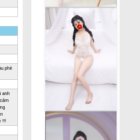
âu phê
i anh
h cảm
úng
ận
!!!