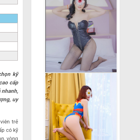
chọn kỹ
 cao cấp
ả nhanh,
ượng, uy
viên trẻ
ấp có kỹ
òn, vòng