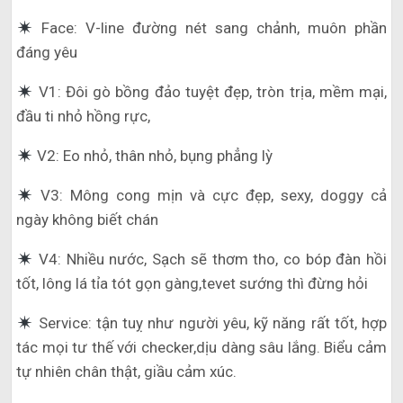
Face: V-line đường nét sang chảnh, muôn phần
đáng yêu
V1: Đôi gò bồng đảo tuyệt đẹp, tròn trịa, mềm mại,
đầu ti nhỏ hồng rực,
V2: Eo nhỏ, thân nhỏ, bụng phẳng lỳ
V3: Mông cong mịn và cực đẹp, sexy, doggy cả
ngày không biết chán
V4: Nhiều nước, Sạch sẽ thơm tho, co bóp đàn hồi
tốt, lông lá tỉa tót gọn gàng,tevet sướng thì đừng hỏi
Service: tận tuỵ như người yêu, kỹ năng rất tốt, hợp
tác mọi tư thế với checker,dịu dàng sâu lắng. Biểu cảm
tự nhiên chân thật, giầu cảm xúc.