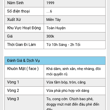
Năm Sinh
1999
Số điện thoại
.....6
Xuất Xứ
Miền Tây
Khu Vực Hoạt Động
Toàn Huyện
Giá
300k
Thời Gian Đi Làm
Từ 10h Sáng - 2h Tối
Đánh Giá & Dịch Vụ
Khuôn Mặt ( face )
Khá dâm, xinh xắn, nhẹ nhàng, đôi
môi quyến rũ.
Vòng 1
Vừa tầm bóp, tròn, căng.
Vòng 2
Vừa phải phù hợp với dáng
Vòng 3
To, cong cớn. Chịch bao phê,
doggy mút mát đến đâu phê đến
đấy