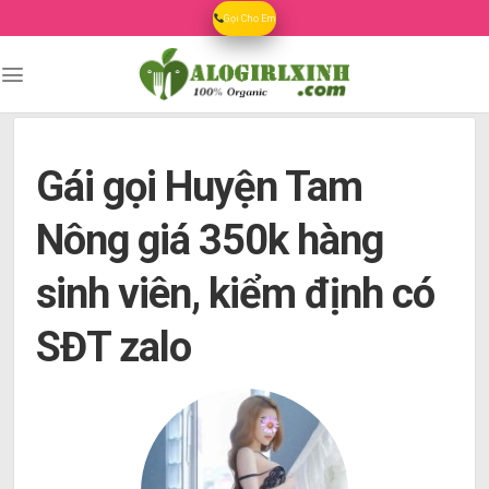
Skip
Gọi Cho Em
to
content
Gái gọi Huyện Tam
Nông giá 350k hàng
sinh viên, kiểm định có
SĐT zalo