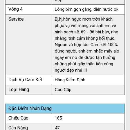
Vòng 4
Lông bím gọn gàng, điện nước ok
Service
Bj,hj,hôn ngực mơn trớn khách,
phục vụ vét máng với anh em vệ
sinh sạch sẽ. 69 - 96 bài bản, nhẹ
nhàng, tình cảm không hối thúc.
Ngoan và hợp tác. Cam kết 100%
đúng người, anh em nhấc mấy alo
ngay em nó để được tận hưởng
những phút giây thần tiên cùng
người đẹp nhé !!!
Dịch Vụ Cam Kết
Hàng Kiểm Định
Loại Hàng
Cao Cấp
Đặc Điểm Nhận Dạng
Chiều Cao
165
Cân Nặng
47