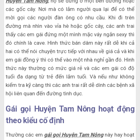
Huyện Tam Nông
, họ sẽ đứng ở một bên đường hoặc
các gốc cây. Nơi mà có lắm người qua lại để có thể
mời gọi các người đàn ông có nhu cầu. Khi đi trên
đường mà nhìn vào vỉa hè hoặc gốc cây, các anh trai
thấy các em gái đứng một mình mặc váy ngắn sexy thì
đó chính là cave. Hình thức bán dâm này rất dễ khi cả
hai có thể nói chuyện trực tiếp với nhau về giá cả và khi
em gái đồng ý thì có thể vào một nhà nghỉ gần đó. Hình
thức này thường có mức giá rẻ và các em gái có độ
tuổi đa dạng từ trẻ đến lắm tuổi. Và nếu như không
kiểm tra kỹ càng thì các anh trai rất dễ dính các bệnh xã
hội liên quan đến đường tình dục.
Gái gọi Huyện Tam Nông hoạt động
theo kiểu cố định
Thường các em
gái gọi Huyện Tam Nông
này hay hoạt