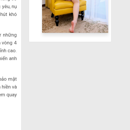
 yêu, nụ
 hút khó
ừ những
n vòng 4
ỉnh cao.
hiến anh
 bảo mật
 hiền và
 em quay