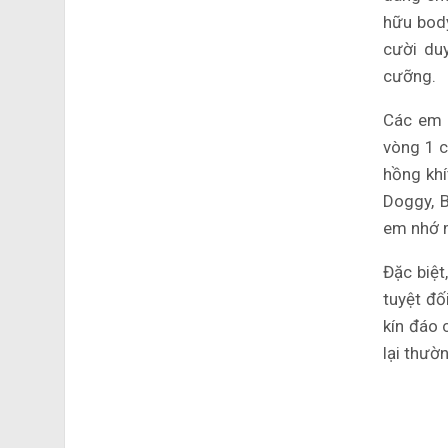
hữu body
cười du
cưỡng.
Các em 
vòng 1 c
hồng khí
Doggy, B
em nhớ 
Đặc biệt
tuyệt đố
kín đáo 
lại thườ