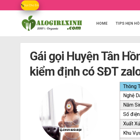
Skip
Gọi Cho Em
to
content
HOME
TIPS HẸN HÒ
Gái gọi Huyện Tân Hồn
kiểm định có SĐT zal
Thông T
Nghệ D
Năm Si
Số điện
Xuất X
Khu Vự