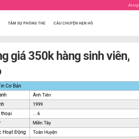
Assig
TÂM SỰ PHÒNG THE
CÂU CHUYỆN HẸN HÒ
g giá 350k hàng sinh viên,
o
in Cơ Bản
anh
Ánh Tiên
nh
1999
 thoại
.....6
ứ
Miền Tây
c Hoạt Động
Toàn Huyện