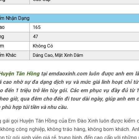
ểm Nhận Dạng
ao
165
ng
47
ăm
Không Có
ểm Khác
Dáng Cao, Mặt Xinh Dâm
 Huyện Tân Hồng
tại emdaoxinh.com luôn được anh em là
á cao nhờ sự đa dạng dịch vụ và mức giá linh hoạt chỉ t
 đến 1 triệu trở lên tùy gói. Các em phục vụ đầy đủ từ 1
theo giờ, qua đêm cho đến đi tour dài ngày, giúp anh em 
 phù hợp túi tiền và nhu cầu.
 gái gọi Huyện Tân Hồng của Em Đào Xinh luôn được kiểm d
 không công nghiệp, không tráo hàng, không bom khách. A
n từ gói sinh viên giá rẻ, trung bình, đến cao cấp với những