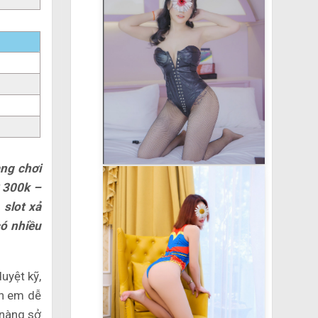
ng chơi
ừ 300k –
 slot xả
có nhiều
uyệt kỹ,
nh em dễ
 nàng sở