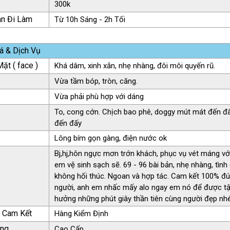
300k
an Đi Làm
Từ 10h Sáng - 2h Tối
á & Dịch Vụ
ặt ( face )
Khá dâm, xinh xắn, nhẹ nhàng, đôi môi quyến rũ.
Vừa tầm bóp, tròn, căng.
Vừa phải phù hợp với dáng
To, cong cớn. Chịch bao phê, doggy mút mát đến đ
đến đấy
Lông bím gọn gàng, điện nước ok
Bj,hj,hôn ngực mơn trớn khách, phục vụ vét máng vớ
em vệ sinh sạch sẽ. 69 - 96 bài bản, nhẹ nhàng, tìn
không hối thúc. Ngoan và hợp tác. Cam kết 100% đ
người, anh em nhấc mấy alo ngay em nó để được t
hưởng những phút giây thần tiên cùng người đẹp nhé 
ụ Cam Kết
Hàng Kiểm Định
àng
Cao Cấp