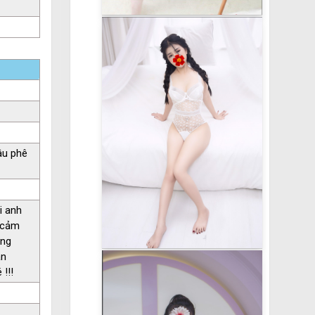
âu phê
i anh
h cảm
úng
ận
!!!