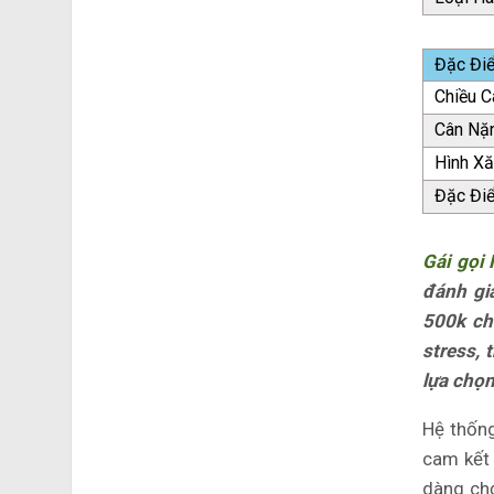
Đặc Đi
Chiều C
Cân Nặ
Hình X
Đặc Đi
Gái gọi
đánh gi
500k cho
stress, 
lựa chọn
Hệ thống
cam kết
dàng chọ