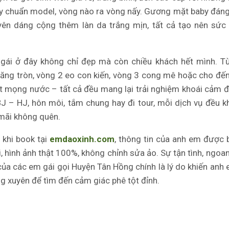
 chuẩn model, vòng nào ra vòng nấy. Gương mặt baby đáng
yên dáng cộng thêm làn da trắng mịn, tất cả tạo nên sức
gái ở đây không chỉ đẹp mà còn chiều khách hết mình. T
ăng tròn, vòng 2 eo con kiến, vòng 3 cong mê hoặc cho đế
t mọng nước – tất cả đều mang lại trải nghiệm khoái cảm đ
J – HJ, hôn môi, tắm chung hay đi tour, mỗi dịch vụ đều k
mãi không quên.
, khi book tại
emdaoxinh.com
, thông tin của anh em được
i, hình ảnh thật 100%, không chỉnh sửa ảo. Sự tận tình, ngoan
của các em gái gọi Huyện Tân Hồng chính là lý do khiến anh
ng xuyên để tìm đến cảm giác phê tột đỉnh.