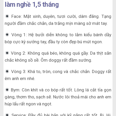
làm nghề 1,5 tháng
Face: Mặt xinh, duyên, tươi cười, dâm đãng. Tạng
người đầm chắc chắn, da trắng mịn màng sờ mát tay.
Vòng 1: Hệ bưởi diễn không to lắm kiểu bánh dầy
bóp cực kỳ sướng tay, đầu ty còn đẹp bú mút ngon.
Vòng 2: Không quá béo, không quá gầy. Da thịt săn
chắc không sồ sề. Ôm doggy rất đầm sướng.
Vòng 3: Khá to, tròn, cong và chắc chắn. Doggy rất
êm anh em nhé.
Bym: Còn khít và co bóp rất tốt. Lông lá cắt tỉa gọn
gàng, thơm tho, sạch sẽ. Nước lôi thoả mái cho anh em
húp lẩu rất ngon và ngọt.
Service: Đầy đủ bài bản với kỹ nắng rất tốt. Bj, Hj,