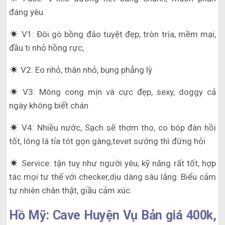
đáng yêu
V1: Đôi gò bồng đảo tuyệt đẹp, tròn trịa, mềm mại,
đầu ti nhỏ hồng rực,
V2: Eo nhỏ, thân nhỏ, bụng phẳng lỳ
V3: Mông cong mịn và cực đẹp, sexy, doggy cả
ngày không biết chán
V4: Nhiều nước, Sạch sẽ thơm tho, co bóp đàn hồi
tốt, lông lá tỉa tót gọn gàng,tevet sướng thì đừng hỏi
Service: tận tuỵ như người yêu, kỹ năng rất tốt, hợp
tác mọi tư thế với checker,dịu dàng sâu lắng. Biểu cảm
tự nhiên chân thật, giầu cảm xúc.
Hồ Mỹ: Cave Huyện Vụ Bản giá 400k,