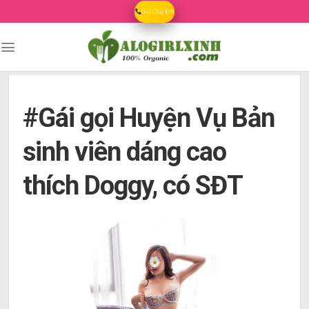
Skip
Gọi Cho Em
to
content
#Gái gọi Huyện Vụ Bản
sinh viên dáng cao
thích Doggy, có SĐT