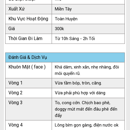
Xuất Xứ
Miền Tây
Khu Vực Hoạt Động
Toàn Huyện
Giá
300k
Thời Gian Đi Làm
Từ 10h Sáng - 2h Tối
Đánh Giá & Dịch Vụ
Khuôn Mặt ( face )
Khá dâm, xinh xắn, nhẹ nhàng, đôi
môi quyến rũ.
Vòng 1
Vừa tầm bóp, tròn, căng.
Vòng 2
Vừa phải phù hợp với dáng
Vòng 3
To, cong cớn. Chịch bao phê,
doggy mút mát đến đâu phê đến
đấy
Vòng 4
Lông bím gọn gàng, điện nước ok