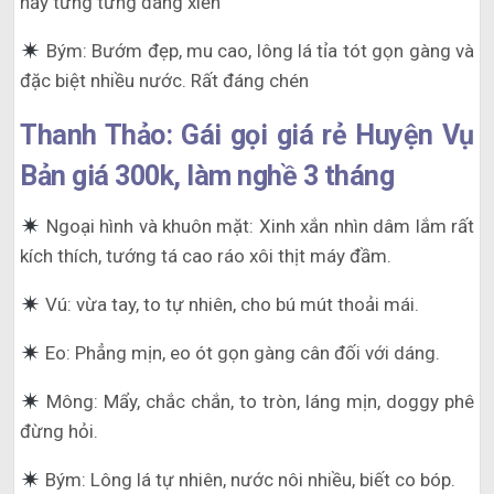
nẩy tưng tưng đáng xiền
Bým: Bướm đẹp, mu cao, lông lá tỉa tót gọn gàng và
đặc biệt nhiều nước. Rất đáng chén
Thanh Thảo: Gái gọi giá rẻ Huyện Vụ
Bản giá 300k, làm nghề 3 tháng
Ngoại hình và khuôn mặt: Xinh xắn nhìn dâm lắm rất
kích thích, tướng tá cao ráo xôi thịt máy đầm.
Vú: vừa tay, to tự nhiên, cho bú mút thoải mái.
Eo: Phẳng mịn, eo ót gọn gàng cân đối với dáng.
Mông: Mẩy, chắc chắn, to tròn, láng mịn, doggy phê
đừng hỏi.
Bým: Lông lá tự nhiên, nước nôi nhiều, biết co bóp.