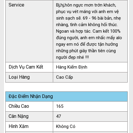
Service
Bj,hj,hôn ngực mơn trớn khách,
phục vụ vét máng với anh em vệ
sinh sạch sẽ. 69 - 96 bài bản, nhẹ
nhàng, tình cảm không hối thúc.
Ngoan và hợp tác. Cam kết 100%
đúng người, anh em nhấc mấy alo
ngay em nó để được tận hưởng
những phút giây thần tiên cùng
người đẹp nhé !!!
Dịch Vụ Cam Kết
Hàng Kiểm Định
Loại Hàng
Cao Cấp
Đặc Điểm Nhận Dạng
Chiều Cao
165
Cân Nặng
47
Hình Xăm
Không Có