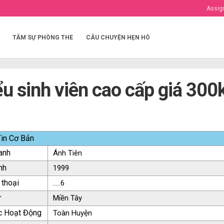
Assig
TÂM SỰ PHÒNG THE
CÂU CHUYỆN HẸN HÒ
u sinh viên cao cấp giá 300k
in Cơ Bản
anh
Ánh Tiên
nh
1999
 thoại
.....6
ứ
Miền Tây
c Hoạt Động
Toàn Huyện