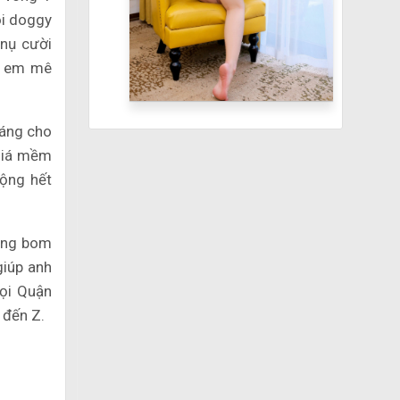
ọi doggy
 nụ cười
nh em mê
máng cho
 giá mềm
uộng hết
hông bom
giúp anh
gọi Quận
 đến Z.