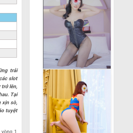
ng trải
các slot
trở lên,
hau. Tại
xịn sò,
áo tuyệt
 vòng 1