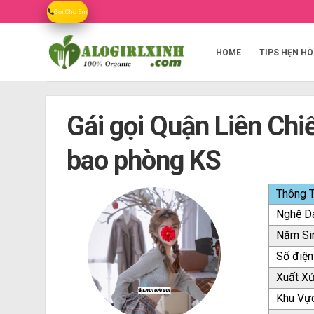
Skip
Gọi Cho Em
to
content
HOME
TIPS HẸN HÒ
Gái gọi Quận Liên Chiể
bao phòng KS
Thông T
Nghệ D
Năm Si
Số điện
Xuất X
Khu Vự