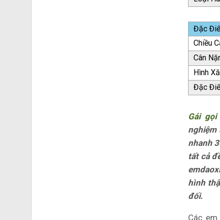
Đặc Đi
Chiều C
Cân Nặ
Hình X
Đặc Đi
Gái gọi
nghiệm s
nhanh 30
tất cả 
emdaoxi
hình thậ
đối.
Các em 