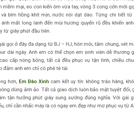
n mềm mại, eo con kiến ôm vừa tay, vòng 3 cong cớn mời g
và bím hồng khít mịn, nước nôi dạt dào. Từng chi tiết từ
n, ánh mắt long lanh đến mùi hương quyến rũ đều khiến a
 từ giây phút đầu tiên.
gái gọi ở đây đa dạng từ BJ – HJ, hôn môi, tắm chung, vét 
our dài ngày. Anh em có thể chọn em sinh viên dễ thương
ao cấp nóng bỏng, tất cả đều phục vụ tận tình, chiều ch
o đảm anh em chỉ có phê tê tái.
ọng hơn,
Em Đào Xinh
cam kết uy tín: không tráo hàng, k
hông dùng ảnh ảo. Tất cả giao dịch luôn bảo mật tuyệt đối, 
âm tận hưởng phút giây sung sướng đúng nghĩa. Với gái 
ểu, chỉ cần nhấc máy là có ngay em đẹp như mơ phục vụ từ A