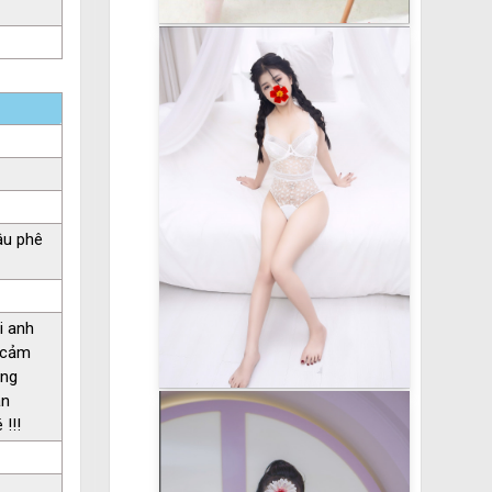
âu phê
i anh
h cảm
úng
ận
!!!