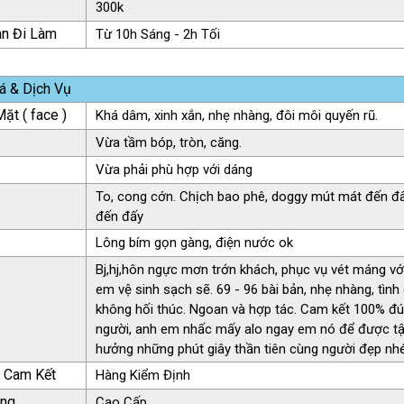
300k
an Đi Làm
Từ 10h Sáng - 2h Tối
á & Dịch Vụ
ặt ( face )
Khá dâm, xinh xắn, nhẹ nhàng, đôi môi quyến rũ.
Vừa tầm bóp, tròn, căng.
Vừa phải phù hợp với dáng
To, cong cớn. Chịch bao phê, doggy mút mát đến đ
đến đấy
Lông bím gọn gàng, điện nước ok
Bj,hj,hôn ngực mơn trớn khách, phục vụ vét máng vớ
em vệ sinh sạch sẽ. 69 - 96 bài bản, nhẹ nhàng, tìn
không hối thúc. Ngoan và hợp tác. Cam kết 100% đ
người, anh em nhấc mấy alo ngay em nó để được t
hưởng những phút giây thần tiên cùng người đẹp nhé 
ụ Cam Kết
Hàng Kiểm Định
àng
Cao Cấp