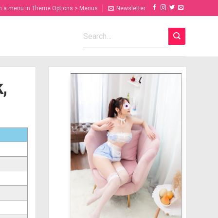
n a menu in Theme Options > Menus
Newsletter
,