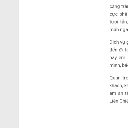
căng trà
cực phê 
tươi tắ
mẩn ngay
Dịch vụ 
đến đi t
hay em c
mình, bả
Quan tr
khách, k
em an t
Liên Chi