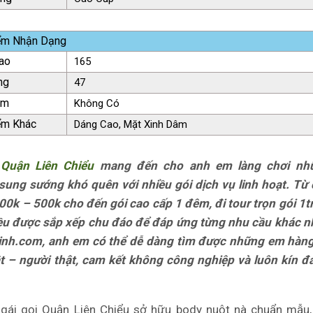
ểm Nhận Dạng
ao
165
ng
47
ăm
Không Có
ểm Khác
Dáng Cao, Mặt Xinh Dâm
 Quận Liên Chiểu
mang đến cho anh em làng chơi nhữ
ung sướng khó quên với nhiều gói dịch vụ linh hoạt. Từ 
0k – 500k cho đến gói cao cấp 1 đêm, đi tour trọn gói 1tr 
đều được sắp xếp chu đáo để đáp ứng từng nhu cầu khác n
nh.com, anh em có thể dễ dàng tìm được những em hàng 
t – người thật, cam kết không công nghiệp và luôn kín đ
gái gọi Quận Liên Chiểu sở hữu body nuột nà chuẩn mẫu,