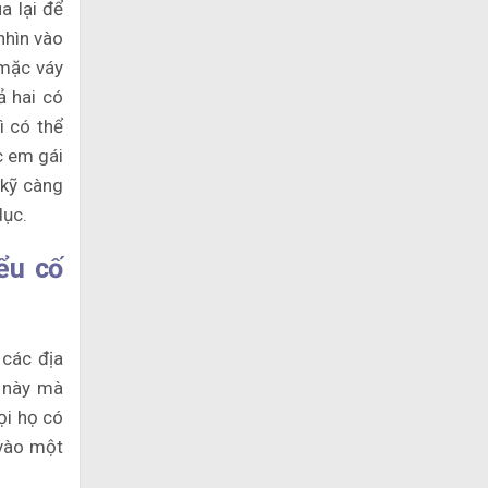
a lại để
nhìn vào
 mặc váy
ả hai có
ì có thể
c em gái
 kỹ càng
dục.
ểu cố
 các địa
m này mà
ọi họ có
 vào một