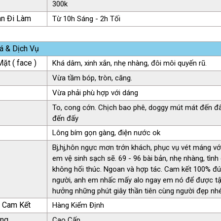
300k
an Đi Làm
Từ 10h Sáng - 2h Tối
á & Dịch Vụ
ặt ( face )
Khá dâm, xinh xắn, nhẹ nhàng, đôi môi quyến rũ.
Vừa tầm bóp, tròn, căng.
Vừa phải phù hợp với dáng
To, cong cớn. Chịch bao phê, doggy mút mát đến đ
đến đấy
Lông bím gọn gàng, điện nước ok
Bj,hj,hôn ngực mơn trớn khách, phục vụ vét máng vớ
em vệ sinh sạch sẽ. 69 - 96 bài bản, nhẹ nhàng, tìn
không hối thúc. Ngoan và hợp tác. Cam kết 100% đ
người, anh em nhấc mấy alo ngay em nó để được t
hưởng những phút giây thần tiên cùng người đẹp nhé 
ụ Cam Kết
Hàng Kiểm Định
àng
Cao Cấp