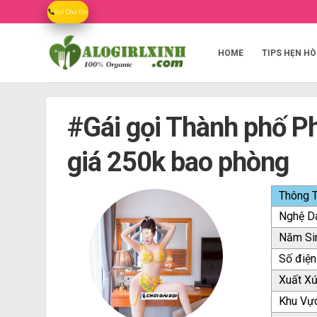
Skip
Gọi Cho Em
to
content
HOME
TIPS HẸN HÒ
#Gái gọi Thành phố Ph
giá 250k bao phòng
Thông T
Nghệ D
Năm Si
Số điện
Xuất X
Khu Vự