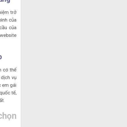
iệm trở
bình của
 cầu của
website
p
m có thể
 dịch vụ
c em gái
quốc tế,
ất.
chọn