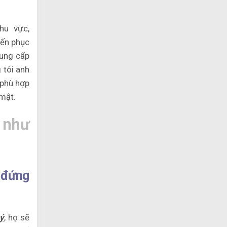
hu vực,
đến phục
cung cấp
 tôi anh
 phù hợp
 mật.
 như
 đứng
ý
, họ sẽ