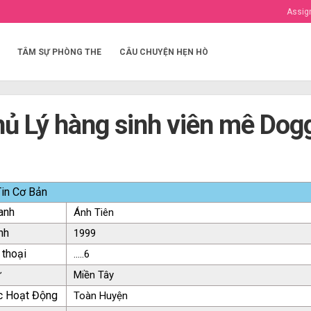
Assig
TÂM SỰ PHÒNG THE
CÂU CHUYỆN HẸN HÒ
ủ Lý hàng sinh viên mê Dogg
in Cơ Bản
anh
Ánh Tiên
nh
1999
 thoại
.....6
ứ
Miền Tây
c Hoạt Động
Toàn Huyện