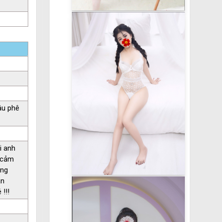
âu phê
i anh
h cảm
úng
ận
!!!