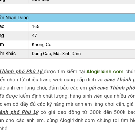
ểm Nhận Dạng
ao
165
ng
47
ăm
Không Có
ểm Khác
Dáng Cao, Mặt Xinh Dâm
 Thành phố Phủ Lý
được tìm kiếm tại
Alogirlxinh.com
chún
ển chọn từ nhiều trang web cung cấp dịch vụ
cave Thành 
ác anh em làng chơi, đảm bảo các em
gái cave Thành phố
đã được kiểm định chất lượng, hàng sinh viên qua nhiều vò
ác em có đầy đủ các kỹ năng mà anh em làng chơi cần, gi
ành phố Phủ Lý
có giá dao động từ 300k đến 500k ba
ạn cho các anh em, cùng Alogirlxinh.com chúng tôi tìm h
nhé.