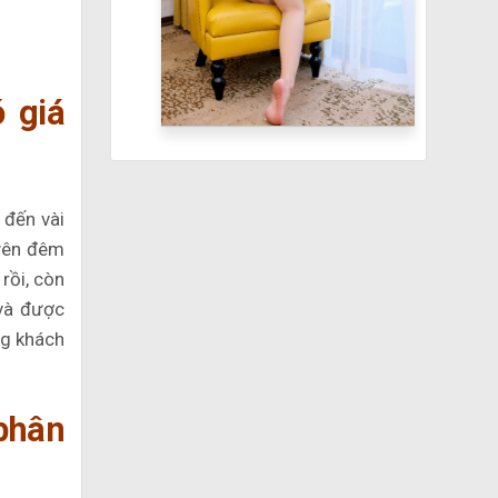
 giá
 đến vài
uyên đêm
rồi, còn
 và được
ng khách
phân