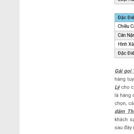
Đặc Đi
Chiều C
Cân Nặ
Hình X
Đặc Đi
Gái gọi
hàng tuy
Lý
cho c
là hàng 
chọn, c
dâm Th
khách s
sau đây 