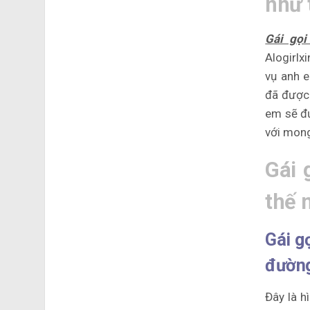
như 
Gái gọ
Alogirlx
vụ anh e
đã được 
em sẽ đư
với mong
Gái 
thế 
Gái g
đườn
Đây là h