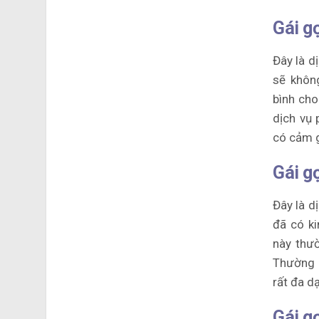
Gái g
Đây là d
sẽ khôn
bình ch
dịch vụ
có cảm 
Gái g
Đây là d
đã có ki
này thườ
Thường c
rất đa d
Gái g