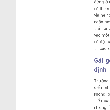
đứng ở 
có thể m
vỉa hè h
ngắn sex
thể nói 
vào một 
có độ tu
thì các 
Gái g
định
Thường
điểm nh
không lo
thể mua 
nhà nghỉ