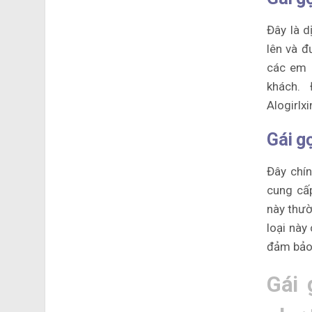
Đây là d
lên và đ
các em 
khách.
Alogirlx
Gái g
Đây chín
cung cấ
này thườ
loại này
đảm bảo 
Gái 