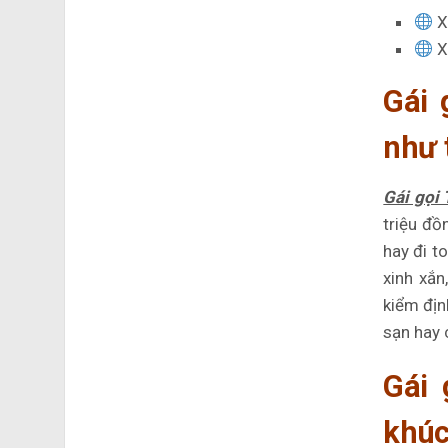
X
X
Gái 
như 
Gái gọi
triệu đồ
hay đi t
xinh xắ
kiểm địn
sạn hay c
Gái 
khúc