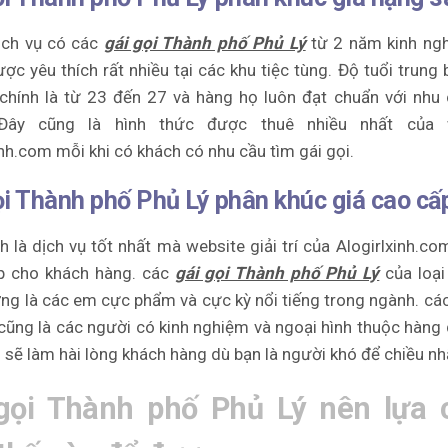
ịch vụ có các
gái gọi Thành phố Phủ Lý
từ 2 năm kinh ngh
ược yêu thích rất nhiều tại các khu tiệc tùng. Độ tuổi trung 
chính là từ 23 đến 27 và hàng họ luôn đạt chuẩn với nhu
 Đây cũng là hình thức được thuê nhiều nhất của 
inh.com mỗi khi có khách có nhu cầu tìm gái gọi.
ọi Thành phố Phủ Lý phân khúc giá cao cấ
h là dịch vụ tốt nhất mà website giải trí của Alogirlxinh.co
p cho khách hàng. các
gái gọi Thành phố Phủ Lý
của loại
ng là các em cực phẩm và cực kỳ nổi tiếng trong ngành. cá
 cũng là các người có kinh nghiệm và ngoại hình thuộc hàng 
sẽ làm hài lòng khách hàng dù bạn là người khó để chiều nh
gọi Thành phố Phủ Lý nên lựa 