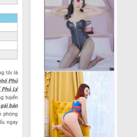
g tôi là
phố Phủ
 Phủ Lý
ng tuyển
á
gái bán
o phòng
iểu ngay