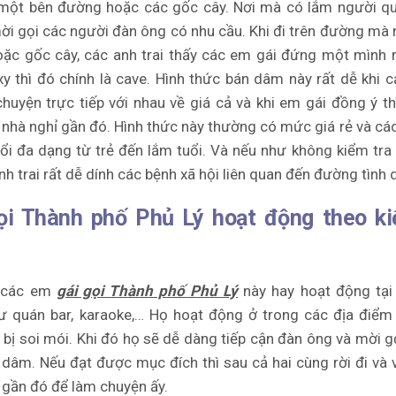
một bên đường hoặc các gốc cây. Nơi mà có lắm người qu
ời gọi các người đàn ông có nhu cầu. Khi đi trên đường mà 
oặc gốc cây, các anh trai thấy các em gái đứng một mình
y thì đó chính là cave. Hình thức bán dâm này rất dễ khi c
chuyện trực tiếp với nhau về giá cả và khi em gái đồng ý th
nhà nghỉ gần đó. Hình thức này thường có mức giá rẻ và cá
ổi đa dạng từ trẻ đến lắm tuổi. Và nếu như không kiểm tra
anh trai rất dễ dính các bệnh xã hội liên quan đến đường tình 
ọi Thành phố Phủ Lý hoạt động theo ki
 các em
gái gọi Thành phố Phủ Lý
này hay hoạt động tại
ư quán bar, karaoke,… Họ hoạt động ở trong các địa điể
 bị soi mói. Khi đó họ sẽ dễ dàng tiếp cận đàn ông và mời g
dâm. Nếu đạt được mục đích thì sau cả hai cùng rời đi và
 gần đó để làm chuyện ấy.