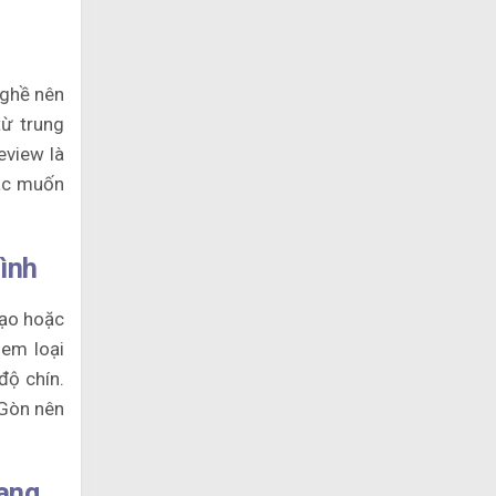
ghề nên
từ trung
eview là
oặc muốn
bình
tạo hoặc
 em loại
độ chín.
 Gòn nên
sang