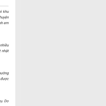
hì khu
 huyện
anh em
 nhiều
t nhật
thường
 được
vụ. Do