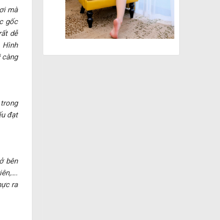
Nơi mà
ặc gốc
rất dễ
. Hình
ỹ càng
 trong
ếu đạt
 ở bên
iên,….
hực ra