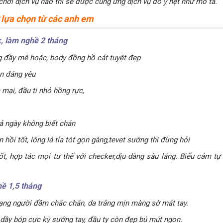
hơi dịch vụ nào thì sẽ được cung ứng dịch vụ đó y hệt như mô tả.
 lựa chọn từ các anh em
, làm nghề 2 tháng
 đầy mê hoặc, body đồng hồ cát tuyệt đẹp
n đáng yêu
 mại, đầu ti nhỏ hồng rực,
ả ngày không biết chán
ồi tốt, lông lá tỉa tót gọn gàng,tevet sướng thì đừng hỏi
ốt, hợp tác mọi tư thế với checker,dịu dàng sâu lắng. Biểu cảm tự
hề 1,5 tháng
Tạng người đầm chắc chắn, da trắng mịn màng sờ mát tay.
dầy bóp cực kỳ sướng tay, đầu ty còn đẹp bú mút ngon.