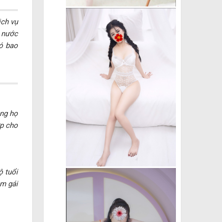
ịch vụ
n nước
có bao
àng họ
ợp cho
ộ tuổi
em gái