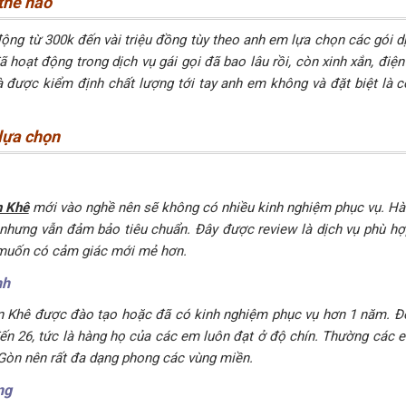
 thế nào
ộng từ 300k đến vài triệu đồng tùy theo anh em lựa chọn các gói d
 hoạt động trong dịch vụ gái gọi đã bao lâu rồi, còn xinh xắn, điệ
 được kiểm định chất lượng tới tay anh em không và đặt biệt là 
 lựa chọn
n Khê
mới vào nghề nên sẽ không có nhiều kinh nghiệm phục vụ. H
nhưng vẫn đảm bảo tiêu chuẩn. Đây được review là dịch vụ phù h
 muốn có cảm giác mới mẻ hơn.
nh
An Khê được đào tạo hoặc đã có kinh nghiệm phục vụ hơn 1 năm. Đ
đến 26, tức là hàng họ của các em luôn đạt ở độ chín. Thường các 
 Gòn nên rất đa dạng phong các vùng miền.
ng