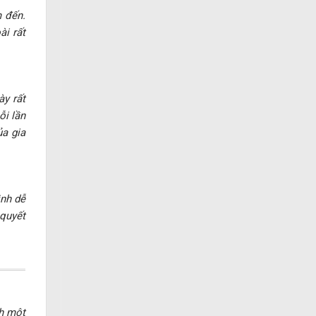
m đến.
ài rất
ày rất
ỗi lần
ủa gia
ình dễ
 quyết
nh một